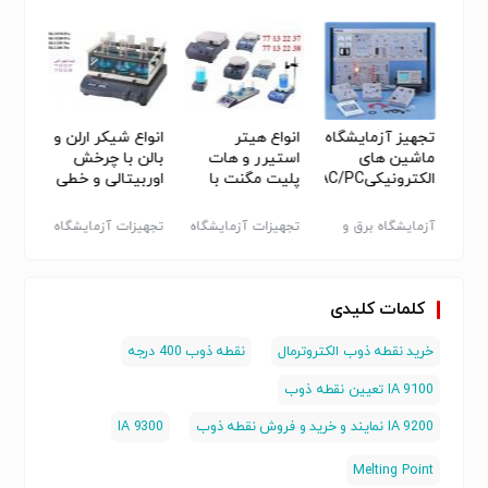
بس
تجهیز آزمایشگاه
انواع هیتر
انواع شیکر ارلن و
روتاری
نگ و
ماشین های
استیرر و هات
بالن با چرخش
اواپرا
چسب و رزین KU2
الکترونیکیAC/PC
پلیت مگنت با
اوربیتالی و خطی
خلاء
دور و دمای
مختلف از
آزمایشگاه برق و
تجهیزات آزمایشگاه
تجهیزات آزمایشگاه
تجهیزا
کمپانی DLAB
الکترونیک
- سایر
- سایر
سایر
کلمات کلیدی
خرید نقطه ذوب الکتروترمال
نقطه ذوب 400 درجه
IA 9100 تعیین نقطه ذوب
IA 9200 نمایند و خرید و فروش نقطه ذوب
IA 9300
Melting Point