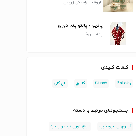
ظروف سرامیکی زربین
پانچو / پالتو پته دوزی
پته سروناز
کلمات کلیدی
Ball clay
Clunch
کلانچ
بال کلی
جستجوهای مرتبط با دسته
آزمونهای غیرمخرب
انواع توری درب و پنجره