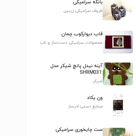
بانکه سرامیکی
ظروف سرامیکی زربین
قاب دیوارکوب چمان
محصولات سرامیکی دست‌ساز و ناب
بامحوریت مفهوم روشنایی و نور
آینه نیدل پانچ شیکر مدل
:SHRM031
شیکر
ون یکاد
صنایع دستی اذرساز
ست چایخوری سرامیکی