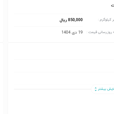
ت
850,000 ریال
کیلوگرم :
19 دی 1404
 روزرسانی قیمت :