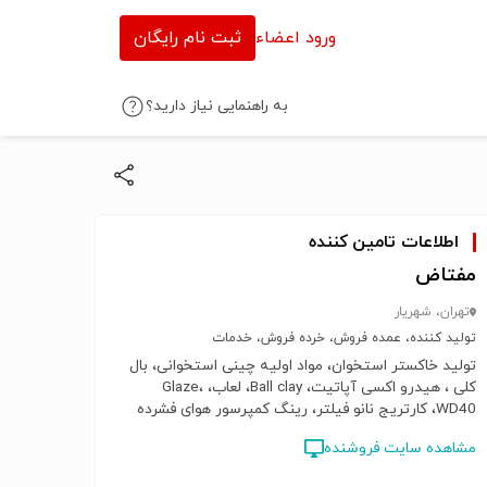
ورود اعضاء
ثبت نام رایگان
به راهنمایی نیاز دارید؟
اطلاعات تامین کننده
مفتاض
تهران، شهریار
تولید کننده، عمده فروش، خرده فروش، خدمات
تولید خاکستر استخوان، مواد اولیه چینی استخوانی، بال
کلی ، هیدرو اکسی آپاتیت، Ball clay، لعاب، Glaze،
WD40، کارتریج نانو فیلتر، رینگ کمپرسور هوای فشرده
مشاهده سایت فروشنده