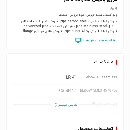
تهران
وارد کننده، عمده فروش، خرده فروش، خدمات
فروش لوله فولادی- pipe carbon steel، فروش شیر آلات استنلس
استیل-pipe stainless steel ، فروش اتصالات- galvanized pipe،
فروش لوله آلیاژیpipe super Alloy، فروش فلنج فولادی flange
carbon steel ، فروش فلنج استنلس استیلflange stainless steel،
مشاهده سایت فروشنده
فروش فلنج آلیاژیflange super Alloy، فروش شیرآلات فولادی valve
carbon steel، فروش شیرآلات استنلس استیلvalve stainless steel،
فروش شیر آلات آلیاژیvalve super Alloy، فروش اتصالات
فولادیfitting carbon steel، فروش اتصالات استنلس استیلfitting
stainless steel، فروش اتصالات آلیاژیfitting super Alloy، فروش
مشخصات
لوله رده 40، فروش استاد بولت، فروش پیچ و مهرهnut & bolt
"4 LR
elbow 45 seamless
CS SR "2
ELBOW SMLS 45 WPL6
بنکن "8
زانو مانیسمان 45
20 اینچ بنکن
زانو مانیسمان جوشی
توضیحات محصول