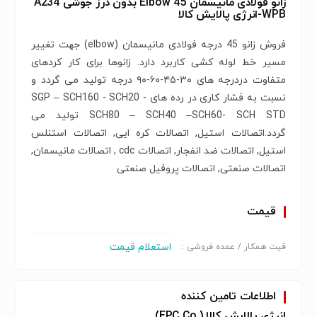
زانو فولادی مانیسمان Elbow 45 بدون درز جوشی A234
WPB-انرژی پالایش کالا
فروش زانو 45 درجه فولادی مانیسمان (elbow) جهت تغییر
مسیر خط لوله کشی کاربرد دارد. زانوها برای کار کردهای
متفاوت دردرجه های ۳۰-۴۵-۶۰-۹۰ درجه تولید می گردد و
نسبت به فشار کاری در رده های SGP – SCH160 - SCH20 -
SCH80 – SCH40 –SCH60- SCH STD تولید می
گردد.اتصالات استیل, اتصالات کره ایی, اتصالات استنلس
استیل, اتصالات ضد انفجار, اتصالات cdc , اتصالات مانیسمان,
اتصالات صنعتی, اتصالات پروفیل صنعتی
قیمت
استعلام قیمت
قیت همکار / عمده فروشی :
اطلاعات تامین کننده
انرژی پالایش کالا (.EPC Co)