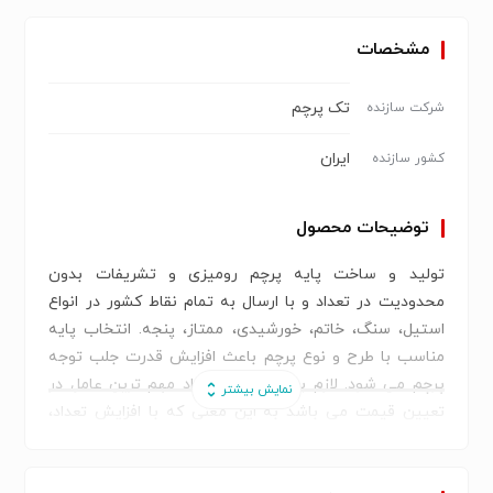
مشخصات
تک پرچم
شرکت سازنده
ایران
کشور سازنده
توضیحات محصول
تولید و ساخت پایه پرچم رومیزی و تشریفات بدون
محدودیت در تعداد و با ارسال به تمام نقاط کشور در انواع
استیل، سنگ، خاتم، خورشیدی، ممتاز، پنجه. انتخاب پایه
مناسب با طرح و نوع پرچم باعث افزایش قدرت جلب توجه
پرچم می شود. لازم به ذکر است تعداد مهم ترین عامل در
تعیین قیمت می باشد به این معنی که با افزایش تعداد،
قیمت کاهش می یابد. جهت سفارش و یا استعلام قیمت
پایه پرچم، همکاران ما از ساعت 8 الی 17(پنج شنبه ها تا 13)