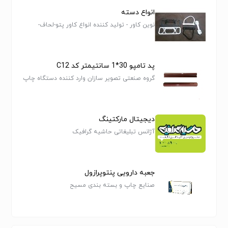
انواع دسته
نوین کاور - تولید کننده انواع کاور پتو-لحاف-
بالشی- سیسمونی-پشتی-تبلیغاتی-روکش صندلی
وغیره...پخش در استانهای
تهران.اصفهان.مشهد.شیراز.همدان.قم..تبریز.
پد تامپو 30*1 سانتیمتر کد C12
گروه صنعتی تصویر سازان وارد کننده دستگاه چاپ
صنعتی
دیجیتال مارکتینگ
آژانس تبلیغاتی حاشیه گرافیک
جعبه دارویی پنتوپرازول
صنایع چاپ و بسته بندی مسیح