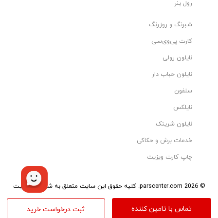
رول بنر
شبرنگ و روزرنگ
کارت پی‌وی‌سی
نایلون رولی
نایلون حباب دار
سلفون
نایلکس
نایلون شرینک
خدمات برش و حکاکی
چاپ کارت ویزیت
© 2026 parscenter.com. کلیه حقوق این سایت متعلق به شرکت مدیریت
هوشمند تاو می‌باشد.
تمامی کالاها و خدمات این سایت، حسب مورد دارای مجوزهای لازم از مراجع
تماس با تامین کننده
ثبت درخواست خرید
مربوطه می‌باشند و فعالیت‌های این سایت تابع قوانین و مقررات ایران است.