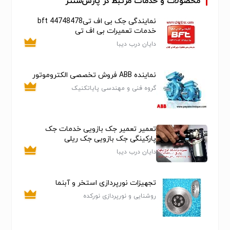
محصولات و خدمات مرتبط در پارس‌سنتر
نمایندگی جک بی اف تیbft 44748478
خدمات تعمیرات بی اف تی
دایان درب دیبا
نماینده ABB فروش تخصصی الکتروموتور
گروه فنی و مهندسی پایاتکنیک
تعمیر تعمیر جک بازویی خدمات جک‌‌
پارکینگی جک بازویی جک ریلی
دایان درب دیبا
تجهیزات نورپردازی استخر و آبنما
روشنایی و نورپردازی نورکده