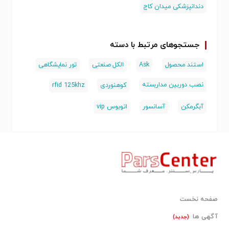
دندانپزشکی میدان کاج
جستجوهای مرتبط با دسته
استند محصول
Ask
الکل صنعتی
تور نمایشگاهی
نصب دوربین مداربسته
کوهنوردی
rfid 125khz
آبگرمکن
آسانسور
اتوبوس vip
صفحه نخست
آگهی ها
(جدید)