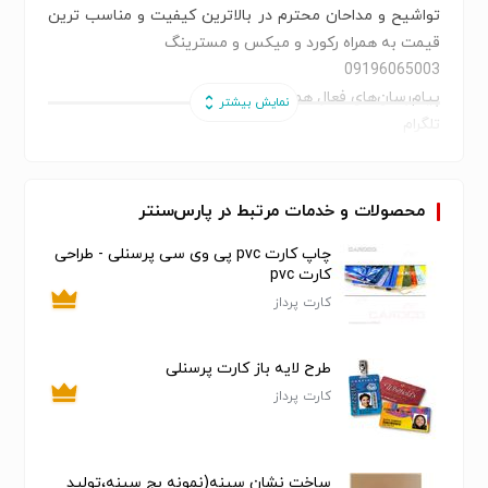
تواشیح و مداحان محترم در بالاترین کیفیت و مناسب ترین
قیمت به همراه رکورد و میکس و مسترینگ
09196065003
پیام‌رسان‌های فعال همین خط:
تلگرام
روبیکا
ایتا
بله
محصولات و خدمات مرتبط در پارس‌سنتر
سروش
چاپ کارت pvc پی وی سی پرسنلی - طراحی
کارت pvc
در صورت تمایل به ارتباط از طریق آیدی
کارت پرداز
همه پیام‌ رسان‌ ها با آیدی:
Mghorbani321
طرح لایه باز کارت پرسنلی
کارت پرداز
ساخت نشان سینه(نمونه بج سینه،تولید