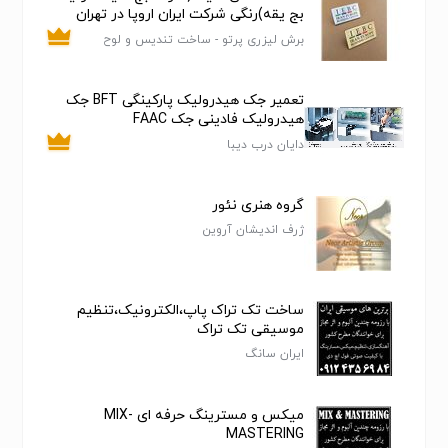
بج یقه)رنگی شرکت ایران اروپا در تهران
برش لیزری پرتو - ساخت تندیس و لوح
تقدیر
تعمیر جک هیدرولیک پارکینگی BFT جک
هیدرولیک فادینی جک FAAC
دایان درب دیبا
گروه هنری نئور
ژرف اندیشان آروین
ساخت تک تراک پاپ،الکترونیک،تنظیم
موسیقی تک تراک
ایران سانگ
میکس و مسترینگ حرفه ای MIX-
MASTERING