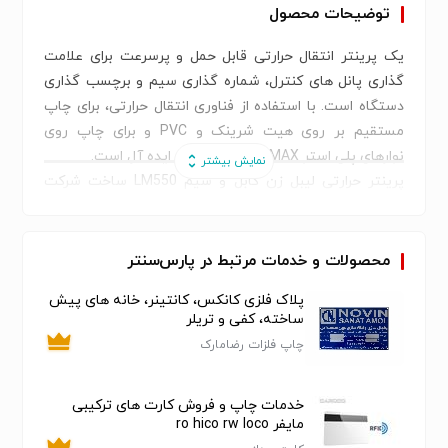
توضیحات محصول
یک پرینتر انتقال حرارتی قابل حمل و پرسرعت برای علامت
گذاری پانل های کنترل، شماره گذاری سیم و برچسب گذاری
دستگاه است. با استفاده از فناوری انتقال حرارتی، برای چاپ
مستقیم بر روی هیت شرینک و PVC و برای چاپ روی
نوارهای پلی استر MAX یا چاپ برچسب ایده آل است.
پرینتر حرارتی لیبل زن کابل و سیم LM550 ساخت شرکت
کمپانی MAX CO.LTD است که دارای ابعادی برابر با
۲۹۵×۳۹۳×۹۴ میلیمتر و وزن ۲٫۴ کیلوگرم است که از
مکانیسم چاپ حرارتی مستقیم برای چاپ بر روی کابل و سیم
محصولات و خدمات مرتبط در پارس‌سنتر
استفاده میکند و از ریبون های ۱۲ میلیمتری به عنوان ماده
پلاک فلزی کانکس، کانتینر، خانه های پیش
مصرفی استفاده میکند. این مدل در سال ۲۰۱۷ جایگزین مدل
ساخته، کفی و تریلر
های قبلی شد.میانگین عملکرد دستگاه چاپ تا طول ۲۰۰ متر
چاپ فلزات رضامارک
در هر مرحله می باشد. پرینتر حرارتی LM550 مانند اکثر لیبل
پرینتر های موجود در بازار قابلیت اتصال به کامپیوتر را
خدمات چاپ و فروش کارت های ترکیبی
داراست و بیشترین کاربرد را در زمینه چاپ بر روی کابل های
مایفر ro hico rw loco
لوله ای PVC از قطر ۲٫۵ الی ۶٫۵ میلیمتر را دارد