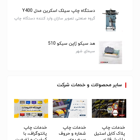
فروش آن در فروشگاه الکتروصانت خریداری نمایید.
دستگاه چاپ سیلک اسکرین مدل Y400
وب سایت ما به نشانی:
🌐https://electrosanet.com
گروه صنعتی تصویر سازان وارد کننده دستگاه چاپ
صنعتی
تماس با مشاوران و کارشناسان:
☎️02133117170
☎️02133972052
هد سیکو ژاپن سیکو 510
☎️02133118722
سیمای شهر
☎️02133118732
📱09127645989 (WhatsApp)
👨‍💻https://yek.link/electrosanet
💥الکتروصانت همراه همیشگی شما💥
سایر
محصولات
و
خدمات
شرکت
خدمات چاپ
خدمات چاپ
خدمات چاپ
خدمات
پلاک کابل استیل
شماره و حروف
پانتوگراف، با
کابل ا
ین
یا لیبل فلزی
سیم روی
کیفیت و تضمین
فلزی 