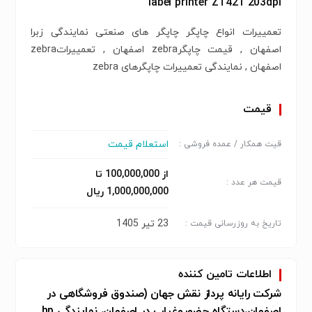
label printer ZT421 203dpi
تعمییرات انواع چاپگر چاپگر های صنعتی نمایندگی زبرا
اصفهان , قیمت چاپگرzebra اصفهان , تعمییراتzebra
اصفهان , نمایندگی تعمییرات چاپگرهای zebra
قیمت
استعلام قیمت
قیت همکار / عمده فروشی :
از 100,000,000 تا
قیمت هر عدد :
1,000,000,000 ریال
23 تیر 1405
تاریخ به روزرسانی قیمت :
اطلاعات تامین کننده
شرکت رایانه پرداز نقش جهان (صندوق فروشگاهی در
اصفهان،دستگاه حضوروغیاب در اصفهان، نمایندگی hp