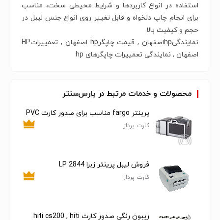
استفاده در انواع کاربردها و شرایط محیطی سخت، مناسب
برای انجام چاپ دلخواه و قابل تغییر روی انواع جنس لیبل در
256 مگابایت SDRAM
حافظه RAM
حجم و کیفیت بالا
نمایندگیhpاصفهان , قیمت چاپگرhp اصفهان , تعمییراتHP
اصفهان , نمایندگی تعمییرات چاپگرهای hp
محصولات و خدمات مرتبط در پارس‌سنتر
پرینتر fargo مناسب برای صدور کارت PVC
کارت پرداز
فروش لیبل پرینتر زبرا LP 2844
کارت پرداز
ریبون رنگی صدور کارت hiti cs200 , hiti