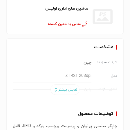
ماشین های اداری اولیس
تماس با تامین کننده
مشخصات
چین
شرکت سازنده
ZT421 203dpi
مدل
چین
کشور سازنده
Thermal Transfer & Direct Thermal
روش چاپ
توضیحات محصول
203dpi
وضوح چاپ
چاپگر صنعتی پرتوان و پرسرعت برچسب بارکد و RFID، قابل
168 میلیمتر
عرض هد چاپ