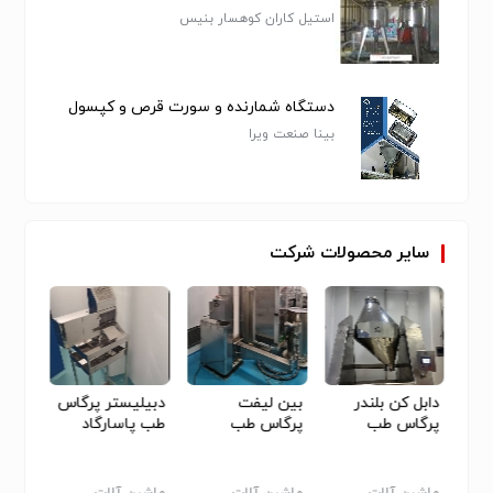
استیل کاران کوهسار بنیس
دستگاه شمارنده و سورت قرص و کپسول
بینا صنعت ویرا
سایر
محصولات
شرکت
زات
دابل کن بلندر
بین لیفت
دبیلیستر پرگاس
کانوای
استیل پرگاس طب
پرگاس طب
پرگاس طب
طب پاسارگاد
پرگا