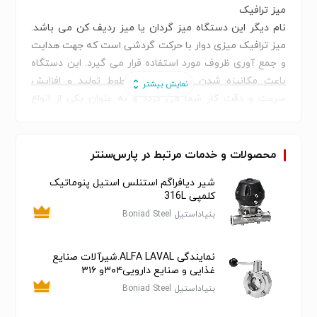
میز ترافیک
نام دیگر این دستگاه میز گردان یا میز ردیف کن می باشد.
میز ترافیک میزی دوار با حرکت گردشی است که جهت هدایت
و جمع آوری ظروف مورد استفاده قرار می گیرد. این دستگاه
باعث مکانیزه شدن هرچه بیشتر خطوط تولید و افزایش
سرعت و دقت کار شما می گردد و به عنوان یکی از انواع
تجهیزات جانبی صنعت بسته بندی مورد استفاده قرار می
گیرد. این دستگاه مناسب برای کارخانه های تولیدی با ظرفیت
تولید روزانه و متوسط و بسیار بالا می باشد
محصولات و خدمات مرتبط در پارس‌سنتر
شیر دیافراگم استنلس استیل پنوماتیک
ویژگی ها
کلمپی 316L
جنس بدنه از استیل 304
بنیاداستیل Boniad Steel
سینی از جنس آلومینیوم با روکش استیل
دارای کنترلر سرعت سینی
نمایندگی ALFA LAVAL.شیرآلات صنایع
نمایشگر سرعت چرخش
غذایی و صنایع دارویی۳۰۴و ۳۱۶
دارای موتور و گیربکس کوپل مستقیم
بنیاداستیل Boniad Steel
قابلیت ساخت در اندازه های مختلف طبق نیاز مشتری