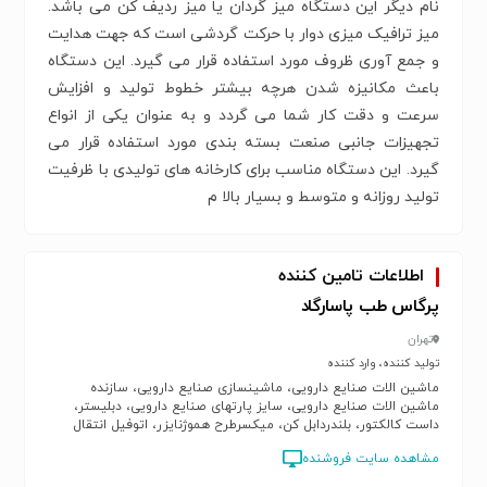
نام دیگر این دستگاه میز گردان یا میز ردیف کن می باشد.
میز ترافیک میزی دوار با حرکت گردشی است که جهت هدایت
و جمع آوری ظروف مورد استفاده قرار می گیرد. این دستگاه
باعث مکانیزه شدن هرچه بیشتر خطوط تولید و افزایش
سرعت و دقت کار شما می گردد و به عنوان یکی از انواع
تجهیزات جانبی صنعت بسته بندی مورد استفاده قرار می
گیرد. این دستگاه مناسب برای کارخانه های تولیدی با ظرفیت
تولید روزانه و متوسط و بسیار بالا م
اطلاعات تامین کننده
پرگاس طب پاسارگاد
تهران
تولید کننده، وارد کننده
ماشین الات صنایع دارویی، ماشینسازی صنایع دارویی، سازنده
ماشین الات صنایع دارویی، سایز پارتهای صنایع دارویی، دبلیستر،
داست کالکتور، بلندردابل کن، میکسرطرح هموژنایزر، اتوفیل انتقال
موادAZO، کانوایر مدولار، ظرف IBC، بین لیفت، مخازن استیل، بالابر
مشاهده سایت فروشنده
شکر در شربت سازی، خشک کن سینی دار، الک ویبره