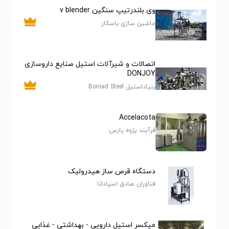
وی بلندرتیپ سنگین v blender
ماشین سازی باسکار
اتصالات و شیرآلات استیل صنایع داروسازی
DONJOY
بنیاداستیل Boniad Steel
Accelacota
فرآیند پژوه پارس
دستگاه قرص ساز هیدرولیک
فناوران صادق اسپادانا
میکسر استیل دارویی - بهداشتی - غذایی