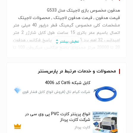
هدفون مخصوص بازی لاجیتک مدل G533
قیمت هدفون , قیمت هدفون لاجیتک , محصولات لاجیتک
مشخصات کلی مخصوص گیمینگ قطر درایور 40 میلی متر
اتصال باسیم عمر باتری 15 ساعت طول کابل شارژر 2 متر
امپدانس 32 اهم برد 15 متر محدود‌ی پاسخ فرکانس هدفون
20 تا 20000 هرتز محدود‌ی پاسخ فرکانس میکروفن 100 تا
20000 هرتز کانال صوتی 7.1 تکنولوژی حذف نویز دارد وزن
230 گرم
محصولات و خدمات مرتبط در پارس‌سنتر
کابل شبکه Cat6 کد 4006
شرکت کیام تال (فروش انواع کابل فشار قوی
ضعیف و متوسط و...)
انواع پرینتر کارت PVC پی وی سی در
شرکت کارت پرداز
کارت پرداز