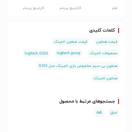
اصفهان)
اصفهان)#(انواع
ung-
کارتریج
mark-
تونر
کارتریج پرینتر
کارتریج پرینتر
خدمات
دراصفهان)#*
اصفها
کانن 
کلمات کلیدی
قیمت هدفون
قیمت هدفون لاجیتک
محصولات لاجیتک
logitech gruop
logitech G533
هدفون بی سیم مخصوص بازی لاجیتک مدل G533
هدفون لاجیتک
جستجوهای مرتبط با محصول
اجاق
dell