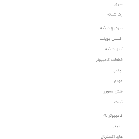
سرور
رک شبکه
سوئیچ شبکه
اکسس پوینت
کابل شبکه
قطعات کامپیوتر
لپتاپ
مودم
فلش مموری
تبلت
کامپیوتر PC
مانیتور
هارد اکسترنال