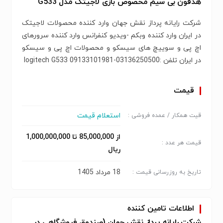
هدفون بی سیم مخصوص بازی لاجیتک مدل G533
شرکت رایانه پرداز نقش جهان وارد کننده محصولات لاجیتک
در ایران وارد کننده وبکم -ویدیو کنفرانس وارد کننده سرورهای
اچ پی و سوییچ های سیسکو و محصولات اچ پی و سیسکو
در ایران تلفن :03136250500-09133101981 logitech G533
قیمت
استعلام قیمت
قیت همکار / عمده فروشی :
از 85,000,000 تا 1,000,000,000
قیمت هر عدد :
ریال
18 مرداد 1405
تاریخ به روزرسانی قیمت :
اطلاعات تامین کننده
شرکت رایانه پرداز نقش جهان (صندوق فروشگاهی در