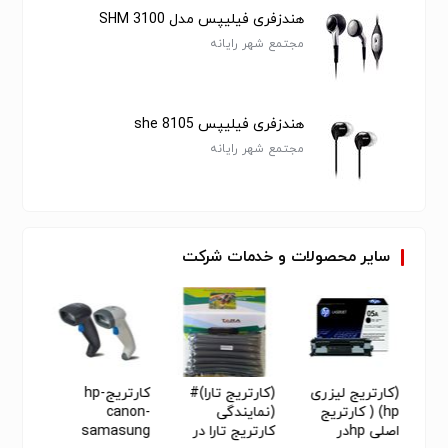
هندزفری فیلیپس مدل SHM 3100
مجتمع شهر رایانه
هندزفری فیلیپس she 8105
مجتمع شهر رایانه
سایر
محصولات
و
خدمات
شرکت
(کارتریج لیزری
(کارتریج تارا)#
کارتریجhp-
(شارژ 
یج
hp) ( کارتریج
(نمایندگی
canon-
لیزری 
اصلی hpدر
کارتریج تارا در
samasung
anon-