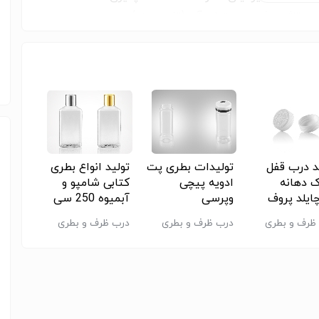
م تاثیر پذیری محتوای آن (تغییر مزه)
اشد.
د درب قفل
تولیدات بطری پت
تولید انواع بطری
تولید د
 دهانه
ادویه پیچی
کتابی شامپو و
وپرسی
آبمیوه 250 سی
کونیک،
سی دهانه 28
و اردکی
ظرف و بطری
درب ظرف و بطری
درب ظرف و بطری
درب ظرف