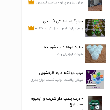
برش لیزری پرتو - ساخت تندیس
و لوح تقدیر
هولوگرام امنیتی 3 بعدی
پلمپ پارت ایمن سیل تولید کننده
انواع پلمپ و هولوگرام (لیبل)
امنیتی
تولید انواع درب شوینده
شرکت ایرانیان پت
درب دو تکه مایع ظرفشویی
میلان پلاست تولید کننده انواع بطری
پت و مصنوعات پلاستیکی
• درب پلمپ دار شربت و آبمیوه
سن ایچ