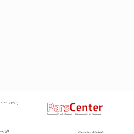
رقیق پاش
غلیظ پاش
پارس سنت
فهرست
صفحه نخست