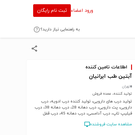
ورود اعضاء
ثبت نام رایگان
به راهنمایی نیاز دارید؟
اطلاعات تامین کننده
آبتین طب ایرانیان
تهران
تولید کننده، عمده فروش
تولید درب های دارویی، تولید کننده درب ادویه، درب
دارویی، پت دارویی، درب دهانه 28، درب دهانه 38، درب
فیلیپ تاپ، درب آدامسی، درب دهانه 45، درب قفل
کودک، درب بغل آجدار، درب ادویه، پت ادویه، پت دهانه
مشاهده سایت فروشنده
38، درب شامپو، درب چایلد پروف