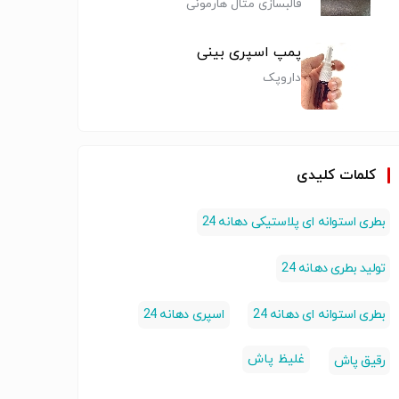
قالبسازی متال هارمونی
پمپ اسپری بینی
داروپک
کلمات کلیدی
رب های
تولید درب با
تولید درب قفل
بطری استوانه ای پلاستیکی دهانه 24
فیلیپ تاپ دهانه 28
روکش
کودک دهانه
ادویه پ
جانسونی،خروسی
آلومینیومی دهانه
38،چایلد پروف
وپرسی
38
تولید بطری دهانه 24
 و بطری
درب ظرف و بطری
درب ظرف و بطری
درب ظرف
بطری استوانه ای دهانه 24
اسپری دهانه 24
غلیظ پاش
رقیق پاش