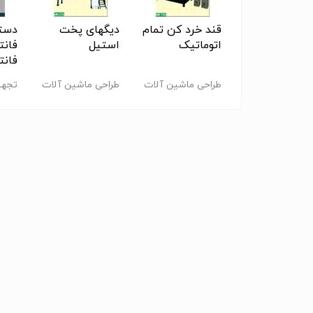
گاه تولید قند
قند خرد کن تمام
دیگهای پخت
دستگ
اتوماتیک
استیل
فانت
فانت
ین آلات صنایع
طراحی ماشین آلات
طراحی ماشین آلات
تجهی
یی
تولید
تولید
غذای