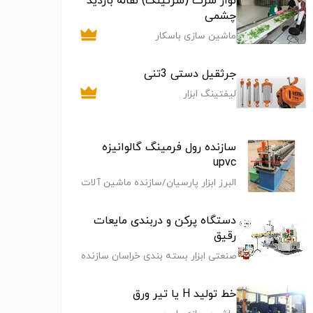
نوار سرت (سرتینگ) نقاله بازدید
چشمی
ماشین سازی باسکار
جرثقیل دستی 3تنی
لیفتینگ ابزار
سازنده رول فرمینگ گالوانیزه
upvc
البرز ابزار پارسیان/سازنده ماشین آلات
تولید ورق شیروانی
دستگاه پرکن و دربندی مایعات
رقیق
صنعتی ابزار بسته بندی خراسان سازنده
ماشین آلات صنایع غذایی
خط تولید H یا تیر ورق