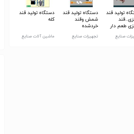
اه تولید قند
دستگاه تولید قند
دستگاه تولید قند
قند خ
زی...قند
شمش وقند
کله
اتوما
زی طعم دار
خردشده
زات صنایع
تجهیزات صنایع
ماشین آلات صنایع
طراحی 
ی
غذایی
غذایی
تولید