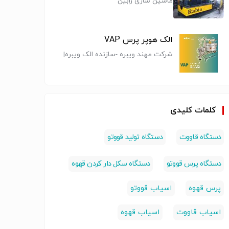
ماشین سازی رابین
رد کن تمام
دیگهای پخت
دستگاه تولید قند
دستگاه 
تیک
استیل
فانتزی...قند
شمش و
الک هوپر پرس VAP
فانتزی طعم دار
خردشده
شرکت مهند ویبره -سازنده الک ویبره|
ماشین آلات
طراحی ماشین آلات
تجهیزات صنایع
تجهیزات
سرند ویبره|غربال ارتعاشی
تولید
غذایی
غذایی
کلمات کلیدی
دستگاه قاووت
دستگاه تولید قووتو
دستگاه پرس قووتو
دستگاه سکل دار کردن قهوه
پرس قهوه
اسیاب قووتو
اسیاب قاووت
اسیاب قهوه