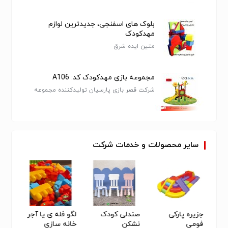
بلوک های اسفنجی، جدیدترین لوازم
مهدکودک
متین ایده شرق
مجموعه بازی مهدکودک کد: A106
شرکت قصر بازی پارسیان تولیدکننده مجموعه
بازی پلی اتیلن و چمن مصنوعی
سایر
محصولات
و
خدمات
شرکت
جزیره پارکی
صندلی کودک
لگو فله ی یا آجر
چرخ و
فومی
نشکن
خانه سازی