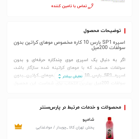
تماس با تامین کننده
توضیحات محصول
اسپره SP1 بارس 10 کاره مخصوص موهای کراتین بدون
سولفات 200میل
اگر به دنبال یک اسپری موی چندکاره حرفه‌ای و بدون
سولفات هستید که با موهای کراتینه شده سازگار باشد،
اسپره SP1 بارس 10 کاره مخصوص موهای کراتین بدون
سولفات 200میل
بهترین انتخاب برای شماست. این محصول
با فرمولاسیون پیشرفته، پاسخی کامل به نیازهای موهای
آسیب‌دیده، رنگ‌شده یا تحت درمان کراتین است.
⭐ ویژگی‌های کلیدی اسپره SP1 بارس:
محصولات و خدمات مرتبط در پارس‌سنتر
بدون سولفات و پارابن
– مناسب برای موهای کراتینه و
شامپو
آسیب‌پذیر
پخش تهران کالا _چوبدار / مواد‌غذایی
محافظ حرارتی در برابر سشوار و اتو مو
شوینده وبهداشتی