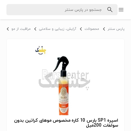
پارس سنتر
محصولات
آرایش، زیبایی و سلامتی
مراقبت از مو
مرا
اسپره SP1 بارس 10 کاره مخصوص موهای کراتین بدون
سولفات 200میل