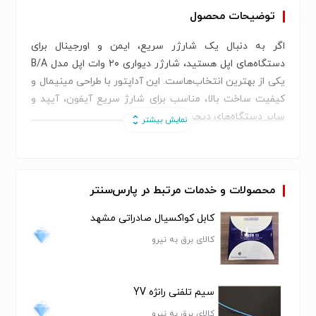
توضیحات محصول
اگر به دنبال یک شارژر سریع، ایمن و اورجینال برای
دستگاه‌های اپل هستید، شارژر دیواری ۲۰ وات اپل مدل B/A
یکی از بهترین انتخاب‌هاست. این آداپتور با طراحی مینیمال و
کیفیت ساخت بالا، مناسب برای شارژ سریع آیفون، آیپد و
سایر دستگاه‌های دیجیتال است.
مشخصات فنی و ویژگی‌های کلیدی
توان خروجی: ۲۰ وات، مناسب برای شارژ سریع آیفون‌های
سری ۸ به بعد و آیپدها
محصولات و خدمات مرتبط در پارس‌سنتر
کابل کواکسیال صادراتی مشهد
نوع درگاه خروجی: USB-C
کالای برق به نیرو
تعداد درگاه خروجی: یک عدد
سیم تلفنی رانژه YV
شدت جریان خروجی: ۳ آمپر
کالای برق به نیرو