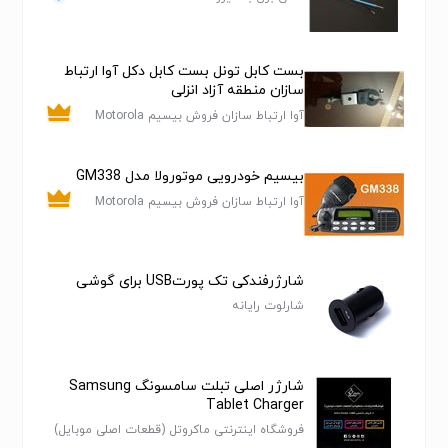
ولتاژ خروجی: ۵ ولت
ولتاژ ورودی: ۲۲۰ ولت (سازگار با برق شهری ایران)
بست کابل تونل بست کابل دکل آوا ارتباط
سازان منطقه آزاد انزلی
آوا ارتباط سازان فروش بیسیم Motorola
جنس بدنه: پلاستیک ABS مقاوم
DMR
وزن: حدود ۸۰ گرم
بیسیم خودرویی موتورولا مدل GM338
آوا ارتباط سازان فروش بیسیم Motorola
نمایشگر: ندارد
DMR
کابل همراه: ندارد (فقط آداپتور)
شارژرفندکی تک پورتUSB برای گوشی
شارلوت رایانه
استانداردها: دارای گواهی CE، محافظت در برابر نوسانات برق
و اتصال کوتاه
شارژر اصلی تبلت سامسونگ Samsung
سازگاری: مناسب برای آیفون، آیپد، اپل واچ و سایر
Tablet Charger
دستگاه‌های USB-C
فروشگاه اینترنتی ماکروتل (قطعات اصلی موبایل)