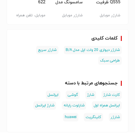
QS55 ظرفیت
سامسونگ مدل
622
EP-
20000
DX510JBEGEU
اه -
شارژر موبایل
شارژر موبایل
موبایل، تلفن همراه
موبایل
- سایر
سایر
کلمات کلیدی
شارژر دیواری 20 وات اپل مدل B/A
شارژر سریع
طراحی سبک
جستجوهای مرتبط با دسته
کارت شارژ
شارژ
گوشی
ایرانسل
ایرانسل همراه اول
شارلوت رایانه
شارژ ایرانسل
شارژر
کلینگریت
huawei