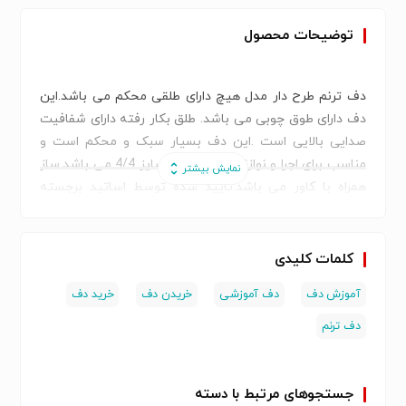
توضیحات محصول
دف ترنم طرح دار مدل هیچ دارای طلقی محکم می باشد.این
دف دارای طوق چوبی می باشد. طلق بکار رفته دارای شفافیت
صدایی بالایی است .این دف بسیار سبک و محکم است و
مناسب برای اجرا و نوازندگی می باشد.سایز 4/4 می باشد.ساز
همراه با کاور می باشد.تایید شده توسط اساتید برجسته
کشور می باشد
برای اطلاع از قیمت و سایر موارد با شماره زیر تماس بگیرید
09121951770
کلمات کلیدی
آموزش دف
دف آموزشی
خریدن دف
خرید دف
دف ترنم
جستجوهای مرتبط با دسته