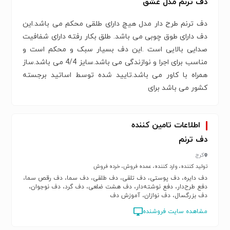
دف ترنم مدل عشق
دف ترنم طرح دار مدل هیچ دارای طلقی محکم می باشد.این
دف دارای طوق چوبی می باشد. طلق بکار رفته دارای شفافیت
صدایی بالایی است .این دف بسیار سبک و محکم است و
مناسب برای اجرا و نوازندگی می باشد.سایز 4/4 می باشد.ساز
همراه با کاور می باشد.تایید شده توسط اساتید برجسته
کشور می باشد برای
اطلاعات تامین کننده
دف ترنم
کرج
تولید کننده، وارد کننده، عمده فروش، خرده فروش
دف دایره، دف پوستی، دف تلقی، دف طلقی، دف سما، دف رقص سما،
دفع طرح‌دار، دفع نوشته‌دار، دف هشت ضلعی، دف گرد، دف نوجوان،
دف بزرگسال، دف نوازان، آموزش دف
مشاهده سایت فروشنده