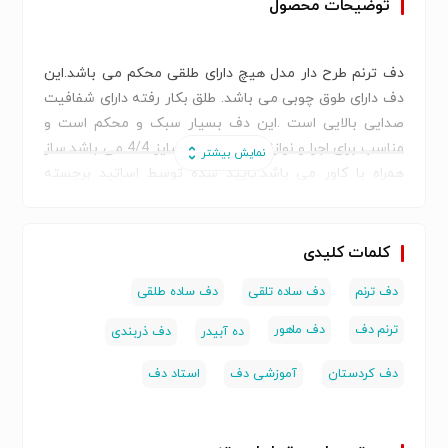
توضیحات محصول
دف ترنم طرح دار مدل هیچ دارای طلقی محکم می باشد.این
دف دارای طوق چوبی می باشد. طلق بکار رفته دارای شفافیت
صدایی بالایی است .این دف بسیار سبک و محکم است و
مناسب برای اجرا و نوازندگی می باشد.سایز 4/4 می باشد.ساز
همراه با کاور می باشد.تایید شده توسط اساتید برجسته
کشور می باشد
برای اطلاع از قیمت و سایر موارد با شماره زیر تماس بگیرید
09121951770
کلمات کلیدی
ترنم دف , دف ماهور , ده آبیدر , دف ذربندی , دف کردستان ,
دف ترنم
دف ساده تلقی
دف ساده طلقی
آموزشی دف ,
ترنم دف
دف ماهور
ده آبیدر
دف ذربندی
دف کردستان
آموزشی دف
استاد دف