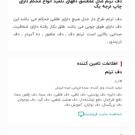
دف ترنم مدل غمعشق دفهای تلقید انواع محکم دارای
چاپ درجه یک
دف ترنم طرح دار مدل هیچ دارای طلقی محکم می باشد.این
دف دارای طوق چوبی می باشد. طلق بکار رفته دارای شفافیت
صدایی بالایی است .ترنم دف , دف ماهور , ده آبیدر , دف
ذربندی ,
اطلاعات تامین کننده
دف ترنم
کرج
تولید کننده، وارد کننده، عمده فروش، خرده فروش
دف دایره، دف پوستی، دف تلقی، دف طلقی، دف سما، دف رقص سما،
دفع طرح‌دار، دفع نوشته‌دار، دف هشت ضلعی، دف گرد، دف نوجوان،
دف بزرگسال، دف نوازان، آموزش دف
مشاهده سایت فروشنده