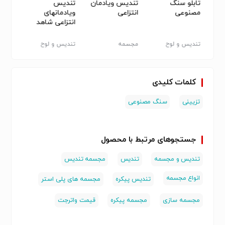
تابلو سنگ
تندیس ویادمان
تندیس
تابلو
می
مصنوعی
انتزاعی
ویادمانهای
وبرجس
انتزاعی شاهد
و
تندیس و لوح
مجسمه
تندیس و لوح
قاب عک
کلمات کلیدی
تزیینی
سنگ مصنوعی
جستجوهای مرتبط با محصول
تندیس و مجسمه
تندیس
مجسمه تندیس
انواع مجسمه
تندیس پیکره
مجسمه های پلی استر
مجسمه سازی
مجسمه پیکره
قیمت واترجت