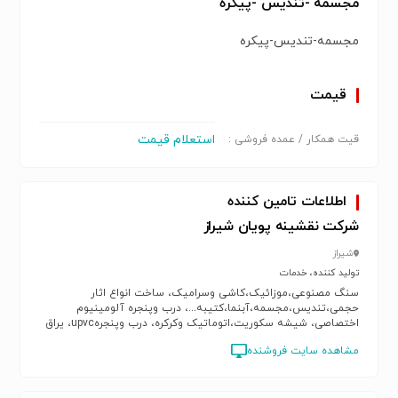
مجسمه -تندیس -پیکره
مجسمه-تندیس-پیکره
قیمت
استعلام قیمت
قیت همکار / عمده فروشی :
اطلاعات تامین کننده
شرکت نقشینه پویان شیراز
شیراز
تولید کننده، خدمات
سنگ مصنوعی،موزائیک،کاشی وسرامیک، ساخت انواع اثار
حجمی،تندیس،مجسمه،آبنما،کتیبه...، درب وپنجره آلومینیوم
اختصاصی، شیشه سکوریت،اتوماتیک وکرکره، درب وپنجرهupvc، یراق
آلات درب وپنجره
مشاهده سایت فروشنده