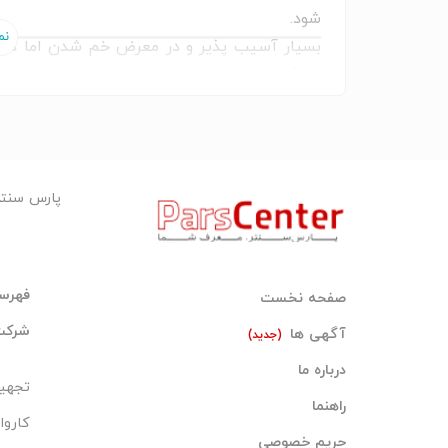
شود.
بسیار آسیب پذیر و در معرض خم شدن اما در 
اضافه کردن ارتفاع به بوم جرثقیل می-باشد.در ص
( جیم و بچه جیم جرثقیل 7 تن ، 3 تن و 5 تن )
پارس سنت
فهرست
صفحه نخست
شرکت 
آگهی ها
(جدید)
درباره ما
تجهی
راهنما
کاروا
حریم خصوصی