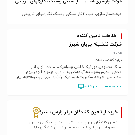
مرمت،بازسازی،احیاء آثار سنگی وسنگ نگارههای تاریخی
مرمت،بازسازی،احیاء آثار سنگی وسنگ نگارههای تاریخی
اطلاعات تامین کننده
شرکت نقشینه پویان شیراز
شیراز
تولید کننده، خدمات
سنگ مصنوعی،موزائیک،کاشی وسرامیک، ساخت انواع اثار
حجمی،تندیس،مجسمه،آبنما،کتیبه...، درب وپنجره آلومینیوم
اختصاصی، شیشه سکوریت،اتوماتیک وکرکره، درب وپنجرهupvc، یراق
آلات درب وپنجره
مشاهده سایت فروشنده
خرید از تامین کنندگان برتر پارس سنتر!
تامین کنندگان برتر پارس سنتر سرعت پاسخگویی بالاتر و
محصولات بروز تری نسبت به سایر تامین کنندگان دارند.