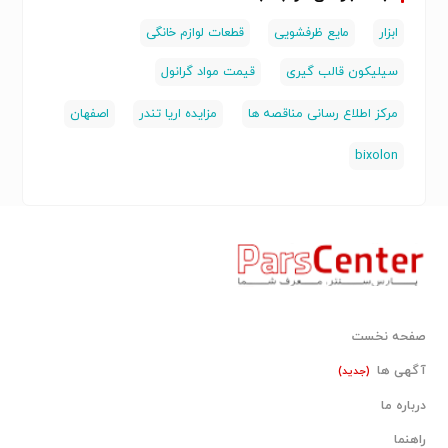
ابزار
مایع ظرفشویی
قطعات لوازم خانگی
سیلیکون قالب گیری
قیمت مواد گرانول
مرکز اطلاع رسانی مناقصه ها
مزایده اریا تندر
اصفهان
bixolon
صفحه نخست
آگهی ها
(جدید)
درباره ما
راهنما