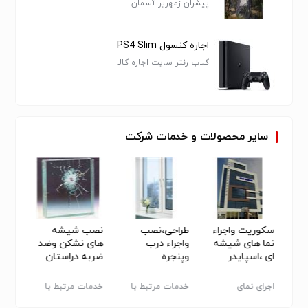
پیشران زمهریر آسمان
اجاره کنسول PS4 Slim
کلاب رنتر سایت اجاره کالا
سایر
محصولات
و
خدمات
شرکت
یابی
سکوریت واجراء
طراحی،نصب
نصب شیشه
طراحی
لات
نما های شیشه
واجراء درب
های نشکن وضد
درب و
ای ،اسپایدر
وپنجره
ضربه دراستان
،کریتن
هایupvcوآلومینیوم
فارس
اختص
وال،لامل،وفریم
اختصاصی
اجرای نمای
خدمات مرتبط با
خدمات مرتبط با
خدمات 
لس
ساختمان
عمران و ساختمان -
عمران و ساختمان -
عمران 