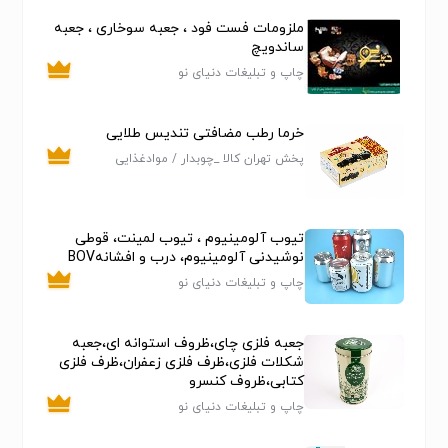
تولید قوطی مقوایی
ملزومات فست فود ، جعبه سوخاری ، جعبه
لطفا جهت استعلام قیمت انواع قوطی مقوایی تماس بگیرید
ساندویچ
چاپ و تبلیغات دنیای نو
خرما رطب مضافتی تندیس طلایی
پخش تهران کالا _چوبدار / مواد‌غذایی
شوینده وبهداشتی
تیوب آلومینیوم ، تیوب لمینت، قوطی
نوشیدنی آلومینیوم، درب و افشانهBOV
چاپ و تبلیغات دنیای نو
جعبه فلزی چای،ظروف استوانه ای،جعبه
شکلات فلزی،ظرف فلزی زعفران،ظرف فلزی
کتابی،ظروف کنسرو
چاپ و تبلیغات دنیای نو