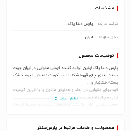
مشخصات
پارس دلتا پاک
شرکت سازنده
ایران
کشور سازنده
توضیحات محصول
پارس دلتا پاک اولین تولید کننده قوطی مقوایی در ایران جهت
بسته بندی چای.قهوه.شکلات.بیسکویت.دمنوش.میوه خشک
پسته.خشکبار و.....
قوطیهای مقوایی در ابعاد و مدلهای متنوع با بالاترین کیفیت
چاپ و چاپ اختصاصی
قوطی مقوایی قابل بازیافت و بعنوان دوست دار محیط زیست
شناخته میشود.
زیبا و مستحکم.در ابعاد و مدلهای متنوع
پارس دلتا پاک تنها دارانده پروانه ساخت از وزارت بهداشت در
محصولات و خدمات مرتبط در پارس‌سنتر