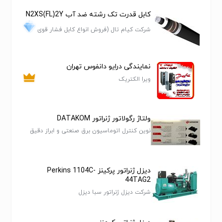
بهترین قیمت
کابل قدرت تک رشته ضد آب N2XS(FL)2Y
شرکت کیام تال (فروش انواع کابل فشار قوی
بازدید ماشین آلات نمایشگاه تهران کمربندی آزادگان
ضعیف و متوسط و...)
آماگ ماشین
نمایندگی درایو دانفوس تهران
احمدزاده
ویرا الکتریک
تلفن تماس:
55407170
ولتاژ رگولاتور ژنراتور DATAKOM
آدرس سایت:
نوین کنترل اتوماسیون برق صنعتی و ابراز دقیق
www.amagmachinerygroup.com
دیزل ژنراتور پرکینز Perkins 1104C-
44TAG2
شرکت دیزل ژنراتور سبا دیزل