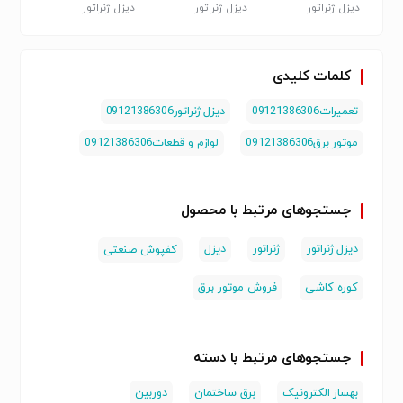
دیزل ژنراتور
دیزل ژنراتور
دیزل ژنراتور
دیزل ژن
کلمات کلیدی
تعمیرات09121386306
دیزل ژنراتور09121386306
موتور برق09121386306
لوازم و قطعات09121386306
جستجوهای مرتبط با محصول
دیزل ژنراتور
ژنراتور
دیزل
کفپوش صنعتی
کوره کاشی
فروش موتور برق
جستجوهای مرتبط با دسته
بهساز الکترونیک
برق ساختمان
دوربین