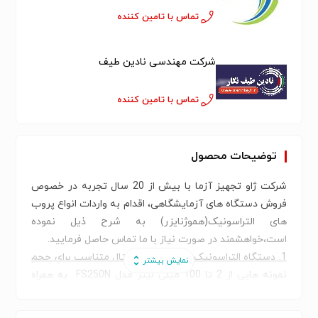
تماس با تامین کننده
شرکت مهندسی نادین طیف
تماس با تامین کننده
توضیحات محصول
شرکت ژاو تجهیز آزما با بیش از 20 سال تجربه در خصوص
فروش دستگاه های آزمایشگاهی، اقدام به واردات انواع پروب
های التراسونیک(هموژنایزر) به شرح ذیل نموده
است،خواهشمند در صورت نیاز با ما تماس حاصل فرمایید.
1. دستگاه التراسونیک هموژنایزر دیجیتال متناسب برای حجم
نمونه هایی از 2 تا 100 میلی لیتر مدل FS250N به همراه
پروب استاندارد جهت حجم های 10 تا 100 میلی لیتر 150
وات به همراه اتاقک ضد صدا ساخت کمپانی Life Scientz