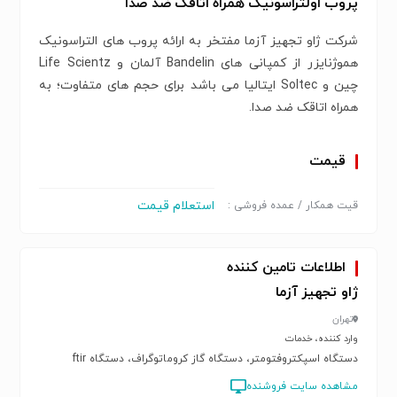
پروب اولتراسونیک همراه اتاقک ضد صدا
شرکت ژاو تجهیز آزما مفتخر به ارائه پروب های التراسونیک
هموژنایزر از کمپانی های Bandelin آلمان و Life Scientz
چین و Soltec ایتالیا می باشد برای حجم های متفاوت؛ به
همراه اتاقک ضد صدا.
قیمت
استعلام قیمت
قیت همکار / عمده فروشی :
اطلاعات تامین کننده
ژاو تجهیز آزما
تهران
وارد کننده، خدمات
دستگاه اسپکتروفتومتر، دستگاه گاز کروماتوگراف، دستگاه ftir
مشاهده سایت فروشنده