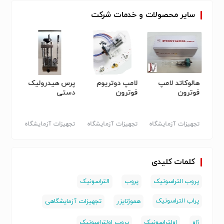
سایر
محصولات
و
خدمات
شرکت
FT-
هالوکاتد لامپ
لامپ دوتریوم
پرس هیدرولیک
دستگا
فوترون
فوترون
دستی
کروما
قیمت
کروما
GC
اه -
تجهیزات آزمایشگاه
تجهیزات آزمایشگاه
تجهیزات آزمایشگاه
تجهیزا
- سایر
- سایر
- سایر
سایر
کلمات کلیدی
پروب التراسونیک
پروب
التراسونیک
پراب التراسونیک
هموژنایزر
تجهیزات آزمایشگاهی
ژاو
اولتراسونیک
پروب اولتراسونیک