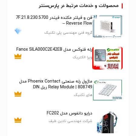
چین
محصولات و خدمات مرتبط در پارس‌سنتر
2. دستگاه اولتراسونیک هموژنایزر دیجیتال متناسب برای
فن و فیلتر مکنده فیندر 7F.21.8.230.5700
حجم نمونه­هایی از10 تا 300 میلی لیتر مدل FS450N به
– Reverse Flow
همراه پروب استاندارد، 450 وات به همراه اتاقک ضد صدا
گروه فنی مهندسی پلی تکنیک
ساخت چین
3. دستگاه التراسونیک هموژنایزر دیجیتال متناسب برای حجم
رله فنوکس مدل Fanox SILA000C2E42EB
نمونه هایی از 50 تا 500 میلی لیتر مدل FS600N به همراه
پروب استاندارد جهت حجم های 200 تا 500 میلی لیتر 650
ویرا الکتریک
وات به همراه اتاقک ضد صدا ساخت کمپانی Life Scientz
چین
ماژول رله صنعتی Phoenix Contact مدل
808749 | Relay Module ریل DIN
های تکنیک
درایو دانفوس مدل FC202
شرکت مهندسی نادین طیف