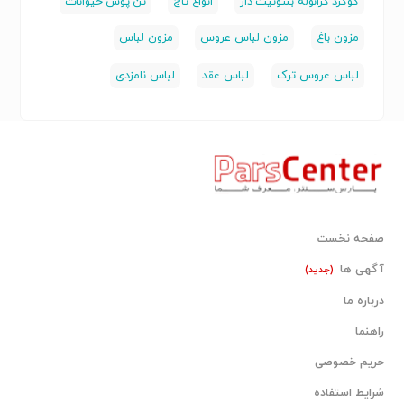
گوگرد گرانوله بنتونیت دار
انواع تاج
تن پوش حیوانات
مزون باغ
مزون لباس عروس
مزون لباس
لباس عروس ترک
لباس عقد
لباس نامزدی
صفحه نخست
آگهی ها
(جدید)
درباره ما
راهنما
حریم خصوصی
شرایط استفاده