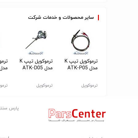
www.automation24.ir
info@automation24.ir
سایر
محصولات
و
خدمات
شرکت
ترموکوپل تیپ J
ترموکوپل تیپ K
ترموکوپل تیپ K
مدل ATJ-B سایز
مدل ATK-P05
مدل ATK-D05
مدل J-P10
1
وکوپل
ترموکوپل
ترموکوپل
ترمو
پارس سنت