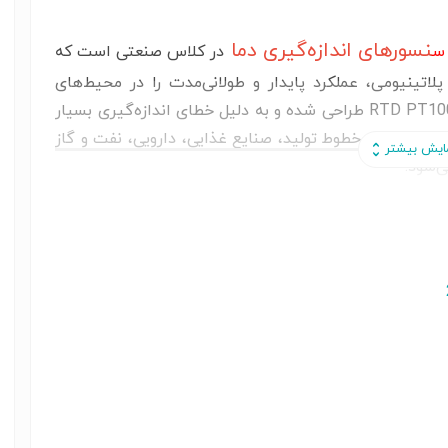
نسورهای اندازه‌گیری دما
س
در کلاس صنعتی است که
اتینیومی، عملکرد پایدار و طولانی‌مدت را در محیط‌های
صنعتی فراهم می‌کند. این سنسور با استاندارد RTD PT100 طراحی شده و به دلیل خطای اندازه‌گیری بسیار
ت حرارتی، خطوط تولید، صنایع غذایی، دارویی، نفت و گاز
کنترلرهای صنعتی سازگار است و به دلیل مقاومت در برابر رطوبت،
یز عملکردی دقیق ارائه می‌دهد. طراحی ساختاری این مدل
 بویلرها و دستگاه‌های فرآیندی بسیار ساده و ایمن می‌کند.
فروشگاه اینترنتی اتوماسیون 24 www.automation24.ir با ارسال رایگان محصولات در زمینه برق صنعتی،
اتوماسیون صنعتی و لوازم اندازه گیری به تمام نقاط کشور 24 ساعته در خدمت شماست.شما می توانید برای
بررسی های تکمیلی قبل از خرید خود به فروشگاه اینترنتی