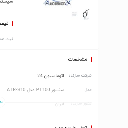
سیستم‌های HVAC بهترین ا
قیم
قیت همک
مشخصات
اتوماسیون 24
شرکت سازنده
سنسور PT100 مدل ATR-S10
مدل
ایران
کشور سازنده
تیپ PT-100
نوع سنسور
توضیحات محصول