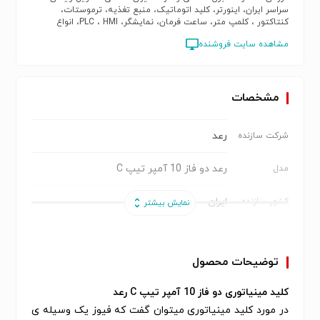
سراسر ایران، اینورتر، کلید اتوماتیک، منبع تغذیه، ترموستات،
کنتاکتور ، کلمپ متر، ساعت فرمان، نمایشگر، PLC ، HMI، انواع
سنسور، آتونیکس، دلتا، فیندر
مشاهده سایت فروشنده
مشخصات
رعد
شرکت سازنده
رعد دو فاز 10 آمپر تیپ C
مدل
ایران
کشور سازنده
6KA
قدرت قطع
توضیحات محصول
10 آمپر
بازه جریان
کلید مینیاتوری دو فاز 10 آمپر تیپ C رعد
Type B
منحنی قطع
در مورد کلید مینیاتوری می­توان گفت که فیوز یک وسیله­ ی