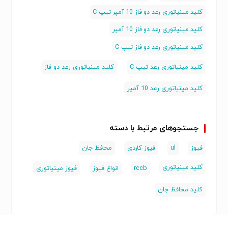
آدرس : قم - بلوار شهید بهشتی - خیابان 24 متری مطهری -
کلید مینیاتوری رعد دو فاز 10 آمپر تیپ C
پلاک 19 - فروشگاه اینترنتی اتوماسیون 24
کلید مینیاتوری رعد دو فاز 10 آمپر
تلفن : 36612678 - 025
www.automation24.ir
کلید مینیاتوری رعد دو فاز تیپ C
info@automation24.ir
کلید مینیاتوری رعد تیپ C
کلید مینیاتوری رعد دو فاز
کلید مینیاتوری رعد 10 آمپر
جستجوهای مرتبط با دسته
فیوز
ul
فیوز کاردی
محافظ جان
کلید مینیاتوری
rccb
انواع فیوز
فیوز مینیاتوری
کلید محافظ جان