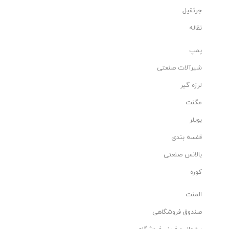
جرثقیل
نقاله
پمپ
شیرآلات صنعتی
لرزه گیر
مگنت
بویلر
قفسه بندی
بالانس صنعتی
کوره
المنت
صندوق فروشگاهی