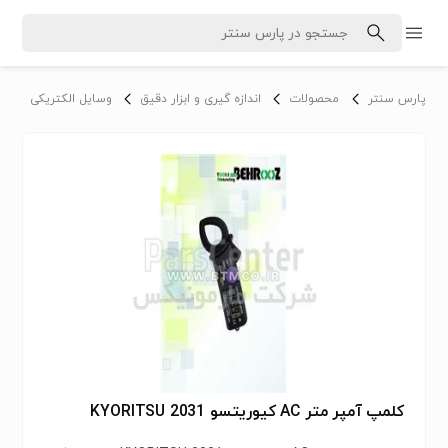
پارس سنتر
محصولات
اندازه گیری و ابزار دقیق
وسایل الکتریکی
آ
کلمپ آمپر متر AC کیوریتسو KYORITSU 2031