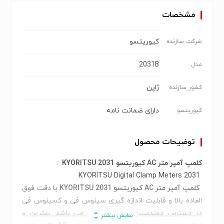
مشخصات
کیوریتسو
شرکت سازنده
2031B
مدل
ژاپن
کشور سازنده
دارای ضمانت نامه
کیوریتسو
توضیحات محصول
کلمپ آمپر متر AC کیوریتسو KYORITSU 2031
:
KYORITSU Digital Clamp Meters 2031
کلمپ آمپر متر AC کیوریتسو KYORITSU 2031
با دقت فوق
العاده بالا و قابلیت اندازه گیری سینوس فی و کسینوس فی
در دسترس مهندسین و کاربران عزیز می باشد .بهترین و