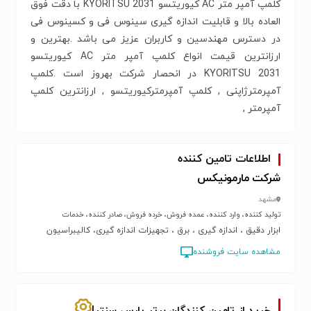
کلمپ آمپر متر AC کیوریتسو KYORITSU 2031 با دقت فوق
العاده بالا و قابلیت اندازه گیری سینوس فی و کسینوس فی
در دسترس مهندسین و کاربران عزیز می باشد .بهترین و
ارزانترین قیمت انواع کلمپ آمپر متر AC کیوریتسو
KYORITSU 2031 در انحصار شرکت بهروز است .کلمپ
آمپرمترژاپنی , کلمپ آمپرمترکیوریتسو , ارزانترین کلمپ
آمپرمتر ,
اطلاعات تامین کننده
شرکت مارمونیکس
مشهد
تولید کننده، وارد کننده، عمده فروش، خرده فروش، صادر کننده، خدمات
ابزار دقیق ، اندازه گیری ، برق ، تجهیزات اندازه گیری، کالیبراسیون
مشاهده سایت فروشنده