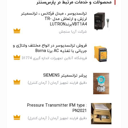
نصب ساده بدنه
محصولات و خدمات مرتبط در پارس‌سنتر
نرم افزار و یا سوئیچ های پیکربندی DIP
ترانسدیوسر ، مبدل فرکانس ، ترانسمیتر
نصب سریع و آسان با سیستم ۱/۴
لرزش و ارتعاش مدل TR-
شرکت تجهیزات اندازه گیری و ابزار دقیق بهروز
VBT1A4برندLUTRON
تامین کننده و پخش برندهای :
شرکت آریا سنجش
ADDITEL , APRESYS , BENTECH , BESTONE , CEM ,
DAKOTA , DALI , DELTA , DRAMINISKI , EBRO ,
فروش ترانسدیوسر در انواع مختلف ولتاژی و
جریانی با تغذیه AC برنا Borna
ELCOMETER , ENGIUS , EXTECH , FARMEX , FLIR , FLUKE
, GE , G-SUN , G-WON , HIGH REACH , HIOKI , HONEYWELL
فروشگاه آنلاین تجهیزات اندازه گیری 31774
, INSIZE , INTERKUS , IRAYTEK , IRTECH , IRTEK , KEHUI ,
KIMO , KYORITSU , LUTRON , MASTECH , MEGGER ,
پرشر ترانسمیتر SIEMENS
MERIAM , MERLER , METTREL , MICSIG , MITECH ,
دقیق فرایند تجهیز آرمان ( آرمان کنترل)
MONARCH , NEC , OLYMPUS , PINTECH , POLYGAN ,
POLYGON , POPULAR , RAYTEK , RIGOL , SATIR , SBS ,
SENSE , SIGLENT , SINO , SKC , SKYRAY , STARMETER ,
Pressure Transmitter IFM type :
TEST , TESTO , T-MEASURMENT , TSI , TWINTEX , UNI-
PN2021
T , ZOGLAB ,KIMO , DALI , METONE , ALPHALAB , ROHDE
دقیق فرایند تجهیز آرمان ( آرمان کنترل)
, MARMONIX , endress+hauser , abb , Ashcroft , baluff ,