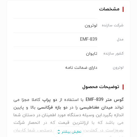
مشخصات
لوترون
شرکت سازنده
EMF-839
مدل
تایوان
کشور سازنده
دارای ضمانت نامه
لوترون
توضیحات محصول
گوس متر EMF-839
با استفاده از
دو پراپ
کاملا مجزا می
تواند
میدان مغناطیسی
را در
دو بازه فرکانسی
بالا و پایین
اندازه بگیرد.این وسیله دستگاه مورد اطمینان در دستان شما
می باشد که با
ارزانترین قیمت
که در
انحصار شرکت
بهروز
است در کمترین زمان ممکن در دسترس شما کاربران