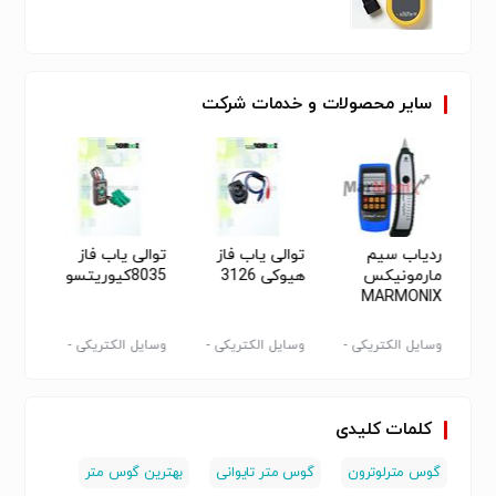
گیری و کالیبراتورها )
سایر
محصولات
و
خدمات
شرکت
ردیاب سیم
توالی یاب فاز
توالی یاب فاز
پاور آ
مارمونیکس
هیوکی 3126
8035کیوریتسو
3390
MARMONIX
MWT-100
H
-
وسایل الکتریکی -
وسایل الکتریکی -
وسایل الکتریکی -
وسایل 
سایر
سایر
سایر
سایر
کلمات کلیدی
گوس مترلوترون
گوس متر تایوانی
بهترین گوس متر