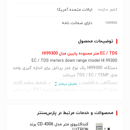
ایالات متحده آمریكا
کشور سازنده
دارای ضمانت نامه
HANNA
توضیحات محصول
EC / TDS متر محدوده پایین مدل HI99300
EC / TDS meters down range model HI 99300
دستگاه HI99300 یک نوع متر پرتابل برای اندازه گیری واحد
های TDS / EC / TEMP میباشد.
دستگاهی با قابلیت پرتابل و مقاوم در شرایط سخت کاری.
اندازه گیری دما در این دستگاه برای شرایط IP67 نیز ارزیابی
شده است.
دستگاه شامل یک پراب دو حلقه ( اصطلاح برای اندازه گیری
واحدها بکار میرود) هادی میباشد که اجازه اندازه گیری واحد
محصولات و خدمات مرتبط در پارس‌سنتر
های EC و TDS در بازه های به ترتیب ۰ تا ۳۹۹۹ μS/cm / و ۰
کنداکتیوی متر مدل CD-4306 برند
تا ۲۰۰۰ ppm را به کاربر میدهد.
LUTRON