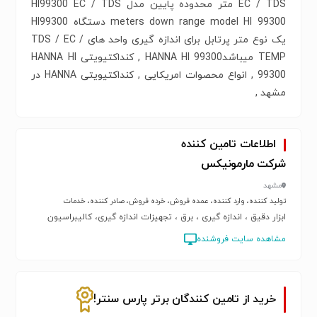
EC / TDS متر محدوده پایین مدل HI99300 EC / TDS
meters down range model HI 99300 دستگاه HI99300
یک نوع متر پرتابل برای اندازه گیری واحد های TDS / EC /
TEMP میباشدHANNA HI 99300 , کنداکتیویتی HANNA HI
99300 , انواع محصوات امریکایی , کنداکتیویتی HANNA در
مشهد ,
اطلاعات تامین کننده
شرکت مارمونیکس
مشهد
تولید کننده، وارد کننده، عمده فروش، خرده فروش، صادر کننده، خدمات
ابزار دقیق ، اندازه گیری ، برق ، تجهیزات اندازه گیری، کالیبراسیون
مشاهده سایت فروشنده
خرید از تامین کنندگان برتر پارس سنتر!