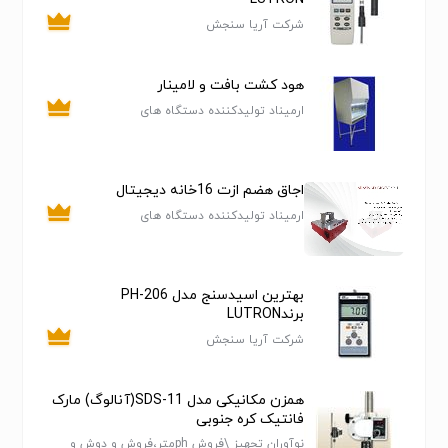
تمام مقادیر اعمال شده در دستگاه به صورت معادل میباشد
شرکت آریا سنجش
که از سیستم ATC پیروی میکند. که در این صورت دستگاه
هم به صورت خودکار تنظیم دما را انجام میدهد و هم کاربر
هود کشت بافت و لامینار
میتواند تنظیم ضریب تصحیح دما و عامل TDS را برای اندازه
گیری دقیق جبران نماید
ارمیناد تولیدکننده دستگاه های
آزمایشگاهی شیمی و پزشکی
برند : HANNA / USA
مشخصات فنی دستگاه :
محدوده EC: 0-to 3999 μS/cm
اجاق هضم ازت 16خانه دیجیتال
وضوح :EC 1μS/cm
ارمیناد تولیدکننده دستگاه های
آزمایشگاهی شیمی و پزشکی
دقت EC: FS 2%±
محدوده TDS: 0 to 2000 ppm mg/L))
وضوح TDS: ( 1 ppm mg/L)
بهترین اسیدسنج مدل PH-206
دقت TDS: ±2% F.S.
برندLUTRON
محدوده دمایی: 0.0 تا 60.0°C – 32.0 تا 140.0°F
شرکت آریا سنجش
وضوح دما: 0.1°C – 0.1°F
دقت دمایی: ±0.5°C – ±1°F
همزن مکانیکی مدل SDS-11(آنالوگ) مارک
کالیبراسیون:
فانتیک کره جنوبی
به صورت خودکار ، یک نقطه در 1413 μS/cm ، و 1382 ppm
نوآوران تجهیز \فروش phمتر،فروش و دوش و