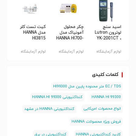
ویژه محصولات HANNA
اسید سنج
چکر محلول
کیت تست کلر
اکسیژ
دل
لوترون Lutron
آمونیاک مدل
مدل HANNA
I9147
HI3815
HANNA HI700-
YK-2001CT ،
MAR
25
ph/oh
لوازم آزمایشگاه
لوازم آزمایشگاه
لوازم آزمایشگاه
لوازم 
شیمی
شیمی
شیمی
شیمی
کلمات کلیدی
EC / TDS متر محدوده پایین مدل HI99300
HANNA HI 99300
کنداکتیویتی HANNA HI 99300
انواع محصوات امریکایی
کنداکتیویتی HANNA در مشهد
فروش ویژه محصولات HANNA
کاربرد کنداکتیویتی HANNA
کنداکتیویتی در برق