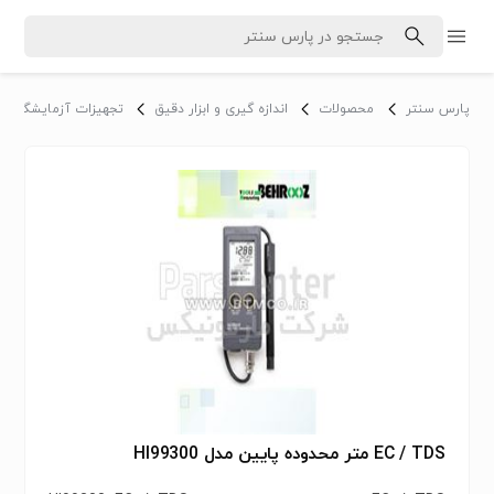
پارس سنتر
محصولات
اندازه گیری و ابزار دقیق
تجهیزات آزمایشگاه
EC / TDS متر محدوده پایین مدل HI99300