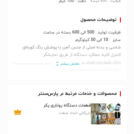
دقت : 100 گرم
ظرفیت : 600 کیسه
توضیحات محصول
ظرفیت تولید :
500
الی
600
بسته در ساعت
سایز :
10
الی
50
کیلوگرم
شاسی و بدنه اصلی از جنس آهن با پوشش رنگ کوره‌ای
کنترل کلیه عملکرد دستگاه از طریق نمایشگر
دارای شمارنده تعداد بسته های پر شده
دارای قابلیت تنظیم تعداد پرکنی
دارای
2
دریچه مستقل ورود مواد به داخل دستگاه برای عملکرد
بهتر توزین برای هر مخزن توزین.
دارای دو هاپر توزین مواد، با عملکرد مستقل، جمعا شامل
6
محصولات و خدمات مرتبط در پارس‌سنتر
عدد (لودسل)
قطعات دستگاه روتاری پکر
مجهز به دریچه تخلیه سریع مواد با عملکرد پنوماتیکی.
بازرگانی اتحاد صنعت
دارای کیسه‌گیر اتوماتیک با عملکرد پنوماتیکی
قابلیت انتخاب ریزش دستی و یا اتوماتیک ریزش مواد به
داخل کیسه، بعد از گرفته شدن گونی توسط کلمپ