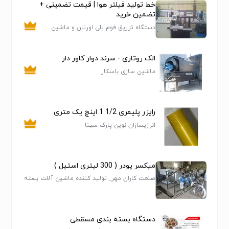
خط تولید فیلتر هوا | قیمت تضمینی +
قابلیت ارائه و اضافه نمودن نوار نقاله و دستگاه دوخت
تضمین خرید
بصورت سفارشی. (
Optional)
دستگاه تزریق فوم پلی اورتان و ماشین
تک توزین خوراک دام و دو توزین برنج و برنج پرکن دستگاه
الات تولید کفش پی یو
توزین
الک روتاری - سرند دوار کاور دار
ماشین سازی باسکار
رایزر پلیمری 1/2 1 اینچ یک متری
انرژیسازان نوین پارک سینا
میکسر پودر ( 300 لیتری استیل )
صنعت کاران مهر_ تولید کننده ماشین آلات بسته
بندی
دستگاه بسته بندی مسقطی