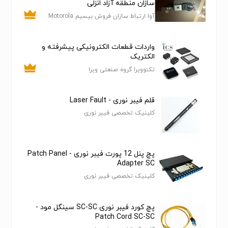
سازان منطقه آزاد انزلی
Wavelength (nm)
آوا ارتباط سازان فروش بیسیم Motorola
≤21.0
≤17.0
≤14.0
≤11.0
≤7.5
≤4.3
Insertion Loss (dB)
DMR
Loss Uniformity
≤1.8
≤1.5
≤1.2
≤0.8
≤0.6
≤0.6
(dB)
واردات قطعات الکترونیکی پیشرفته و
الکتریک
≤0.3
≤0.3
≤0.3
≤0.2
≤0.2
≤0.2
PDL (dB)
تکنوویرا گروه صنعتی ویرا
UPC≥50dB；
Return loss(dB)
APC≥55dB
Directivity (dB)
≥55
قلم فیبر نوری - Laser Fault
کلینیک تخصصی فیبر نوری
1m or
customer
Pigtail Length (m)
specified
G657A or
پچ پنل 12 پورت فیبر نوری - Patch Panel
Adapter SC
customer
Fiber Type
کلینیک تخصصی فیبر نوری
specified
Operation
-40~85
temperature(℃)
پچ کورد فیبر نوری SC-SC سینگل مود -
Patch Cord SC-SC
Note: