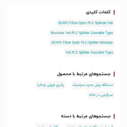
1260～1650
Wavelength (nm)
/ UPC
کلمات کلیدی
≤21.2
≤17.9
≤14.7
≤11.7
≤8.0
≤4.5
Insertion Loss (dB)
Loss Uniformity
≤2.5
≤2.0
≤1.5
≤1.0
≤1.0
≤0.8
SCAPC Fiber Optic PLC Splitterc1x8
(dB)
Structure 1x4 PLC Splitter Cassette Type
≤0.3
≤0.3
≤0.3
≤0.2
≤0.2
≤0.2
PDL (dB)
UPC≥50dB；
SCAPC Fiber Optic PLC Splitter Modular
Return loss(dB)
APC≥55dB
1x4 PLC Splitter Cassette Type
≥55
Directivity (dB)
1m or
customer
Pigtail Length (m)
جستجوهای مرتبط با محصول
specified
دستگاه برش جدید سرامیک
پکیج فرولی ایتالیا
G657A or
customer
Fiber Type
سرگرمی در خانه
specified
Operation
-40~85
temperature(℃)
جستجوهای مرتبط با دسته
Note: