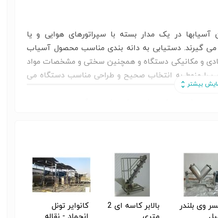
ین آسیابها در یک مدار بسته با سپراتورهای هوایی و یا
ار می­ گیرند. دستیابی به دانه بندی مناسب محصول آسیاب
بعادی و مکانیکی دستگاه و همچنین سختی و مشخصات مواد
ب را منوط به انتخاب صحیح و طراحی مناسب دستگاه می
سیت *باریت *روی *مس *طلا *نقره ، گیاهان دارویی و ...
ر وی بلندر
بالابر کاسه ای 2
کانوایر تونل
الک ،
یل
متری
انجماد - نقاله
ویبرات