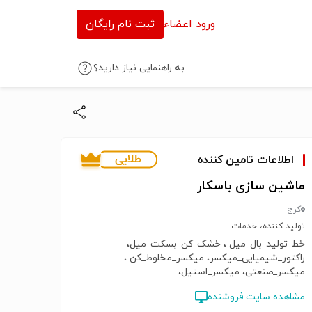
ورود اعضاء
ثبت نام رایگان
به راهنمایی نیاز دارید؟
اطلاعات تامین کننده
ماشین سازی باسکار
کرج
تولید کننده، خدمات
خط_تولید_بال_میل ، خشک_کن_بسکت_میل،
راکتور_شیمیایی_میکسر، میکسر_مخلوط_کن ،
میکسر_صنعتی، میکسر_استیل،
اسیاب_پین_میل_سورتینگ، همزن_اسیاب_چکشی،
مشاهده سایت فروشنده
میکسر_ماشین_الات_اتوماتیک، دستگاه_الک_اتوماتیک،