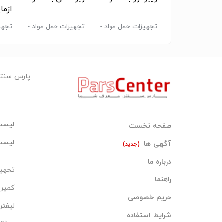
ل انجماد
ازما
له
تجهیزات حمل مواد -
تجهیزات حمل مواد -
تجهی
سایر
سایر
آزما
پارس سنت
لیست
صفحه نخست
لیست
آگهی ها
(جدید)
درباره ما
تجهیز
راهنما
کمپر
حریم خصوصی
لیفتر
شرایط استفاده