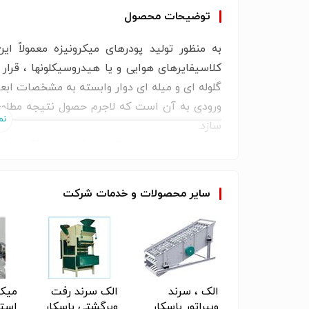
توضیحات محصول
به منظور تولید پودرهای میکرونیزه معمولاً ا
کلاسیفایرهای هوایی و یا هیدروسیکلونها ،­ قر
گلوله ای و میله ای دوار وابسته به مشخصات ا
ورودی به آن است که لاجرم حصول نتیجه مطلو
سازد.
موارد مصرف: سیمان *کوارتز *فلدسپار *آهک *کل
سایر مواد معدنی مشابه
ichcfs'l;im
سایر
محصولات
و
خدمات
شرکت
وایر تونل
الک ، سرند
الک سرند رفت
میکس
ماد - نقاله
ویبراتور باسکار
وبرگشتی باسکار
است