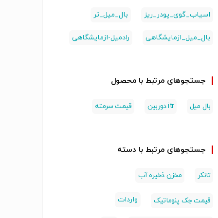
اسیاب_گوی_پودر_ریز
بال_میل_تر
بال_میل_ازمایشگاهی
رادمیل-ازمایشگاهی
جستجوهای مرتبط با محصول
بال میل
itr دوربین
قیمت سرمته
جستجوهای مرتبط با دسته
تانکر
مخزن ذخیره آب
واردات
قیمت جک پنوماتیک
 سرند
الک سرند رفت
میکسر وی بلندر
ور باسکار
وبرگشتی باسکار
استیل
متری