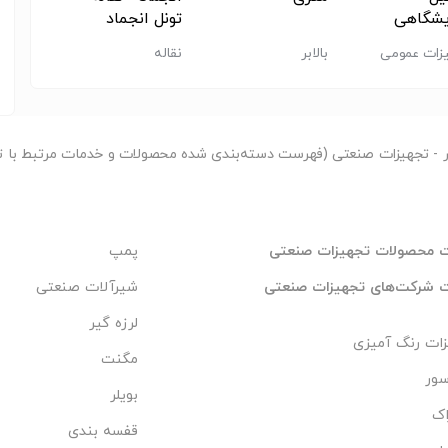
یشگاهی
تونل انجماد
زات عمومی
بالابر
نقاله
تجهیزا
یشگاه
سایر
ر
- تجهیزات صنعتی (فهرست دسته‌بندی شده محصولات و خدمات مرتبط با ت
 محصولات تجهیزات صنعتی
پمپ
 شرکت‌های تجهیزات صنعتی
شیرآلات صنعتی
لرزه گیر
ات رنگ آمیزی
مگنت
سور
بویلر
اک
قفسه بندی