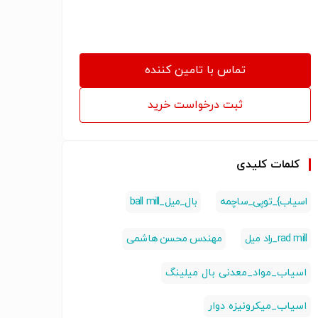
ماشین_سازی_هاشمی_باسکار، بلندر،
مشاور_قرارداد_صنعتی،
مشاوره_خرید_ماشین_آلات_صنعتی،
باسکار_محسن_هاشمی،
شرکت_باسار_ماشین_سازان_نوین
تماس با تامین کننده
ثبت درخواست خرید
کلمات کلیدی
اسیاب}_توپی_ساچمه
بال_میل_ball mill
rad mill_راد میل
مهندس محسن هاشمی
اسیاب_مواد_معدنی بال میلینگ
اسیاب_میکرونیزه دوار