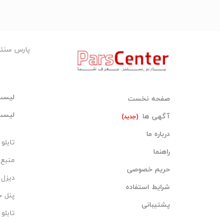
پارس سنت
ليست 
صفحه نخست
ليست 
آگهی ها
(جدید)
درباره ما
تابلو
راهنما
منبع 
حریم خصوصی
دیزل ژ
شرایط استفاده
پنل 
پشتیبانی
تابلو LED