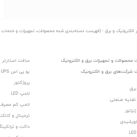
ر
الکترونیک و برق - (فهرست دسته‌بندی شده محصولات، تجهیزات و خدمات مر
محصولات و تجهیزات برق و الکترونیک
سافت استارتر
شرکت‌های برق و الکترونیک
یو پی اس UPS
پروژکتور
 برق
لامپ LED
تغذیه صنعتی
لامپ کم مصرف
نراتور
ترمینال و کانکتو
خورشیدی
داکت و ترانکین