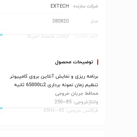
EXTECH
شرکت سازنده
380820
مدل
ایالات متحده آمریكا
کشور سازنده
ساخت آمریکا
برند:EXTECH
توضیحات محصول
برنامه ریزی و نمایش آنلاین بروی کامپیوتر
تنظیم زمان نمونه برداری 2تا65000 ثانیه
محافظ جریان خروجی
ولتاژخروجی: 85~250
فرکانس خروجی: 45~65Hz
جریان خروجی: 5mA ~ 1.5A
نمایش تمام پارامتر های برق
desktop and notebook PCs, LCD TVs, AC