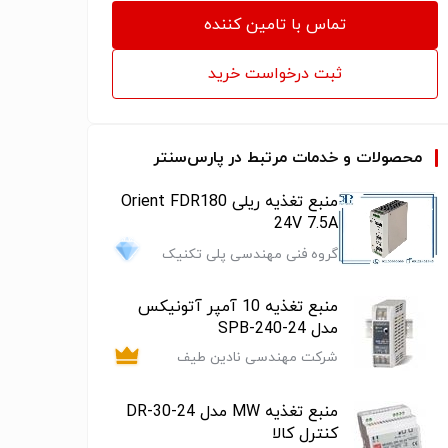
تماس با تامین کننده
ثبت درخواست خرید
محصولات و خدمات مرتبط در پارس‌سنتر
منبع تغذیه ریلی Orient FDR180
24V 7.5A
گروه فنی مهندسی پلی تکنیک
منبع تغذیه 10 آمپر آتونیکس
مدل SPB-240-24
شرکت مهندسی نادین طیف
منبع تغذیه MW مدل DR-30-24
کنترل کالا