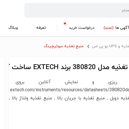
گهی ها
درخواست خرید
تعرفه
وبلاگ
(جدید)
UP یو‌ پی‌ اس
منبع تغذیه سوئیچینگ
ل 380820 برند EXTECH ساخت آمریکا
مه ریزی و نمایش آنلاین بروی کامپی
/www.extech.com/instruments/resources/datasheets/380820da
ذیه دوبل , منبع تغذیه با جریان بالا , منبع تغذیه ولتاژ بالا , منب