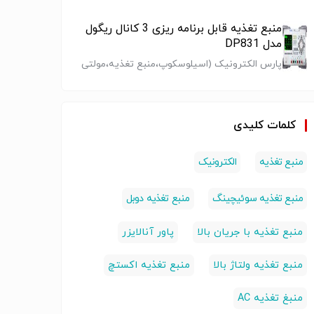
بادی و ابگرمکن خورشیدی|
منبع تغذیه قابل برنامه ریزی 3 کانال ریگول
مدل DP831
پارس الکترونیک (اسیلوسکوپ،منبع تغذیه،مولتی
متر،آمپرمتر،ترمومتر،پاورآنالایزر،کالیبراتور،فانکشن
ژنراتور،ارت سنج ،میگر،lcr متر)
تغذیه
منبع تغذیه
منبع تغذیه
منبع ت
شگاهی
382280 از برند
دیجیتال مدل
کلمات کلیدی
SPS30
EXTECH
382270 برند
XTECH
EXTECH
منبع تغذیه
الکترونیک
غذیه
منبع تغذیه
منبع تغذیه
منبع تغ
ینگ
سوئیچینگ
سوئیچینگ
سوئیچی
منبع تغذیه سوئیچینگ
منبع تغذیه دوبل
منبع تغذیه با جریان بالا
پاور آنالایزر
منبع تغذیه ولتاژ بالا
منبع تغذیه اکستچ
منبغ تغذیه AC