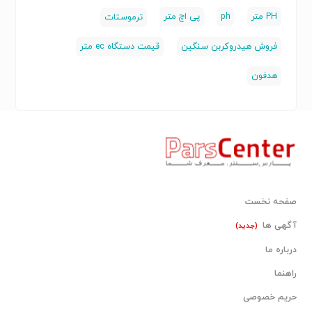
PH متر
ph
پی اچ متر
ترموستات
فروش هیدروکربن سنگین
قیمت دستگاه ec متر
هدفون
صفحه نخست
آگهی ها
(جدید)
درباره ما
راهنما
حریم خصوصی