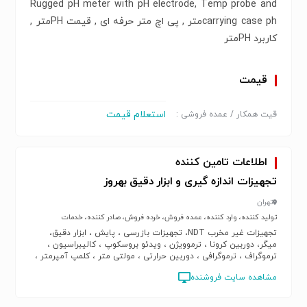
Rugged pH meter with pH electrode, Temp probe and
carrying case phمتر , پی اچ متر حرفه ای , قیمت PHمتر ,
کاربرد PHمتر
قیمت
استعلام قیمت
قیت همکار / عمده فروشی :
اطلاعات تامین کننده
تجهیزات اندازه گیری و ابزار دقیق بهروز
تهران
تولید کننده، وارد کننده، عمده فروش، خرده فروش، صادر کننده، خدمات
تجهیزات غیر مخرب NDT، تجهیزات بازرسی ، پایش ، ابزار دقیق،
میگر، دوربین کرونا ، ترموویژن ، ویدئو بروسکوپ ، کالیبراسیون ،
ترموگراف ، ترموگرافی ، دوربین حرارتی ، مولتی متر ، کلمپ آمپرمتر ،
متر لیزری ، دوربین کرونا
مشاهده سایت فروشنده