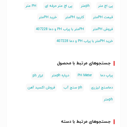
صوت سنج
پی اچ متر
phمتر
پی اچ متر حرفه ای
PH متر
ضخامت سنج
لرزش سنج
نیرو سنج
قیمت PHمتر
کاربرد PHمتر
خرید PHمتر
LCRمتر
گوس متر الکتریکی مغناطیسی
فروش PHمتر
PHمتر با پراب PH و دما 407228
متر لیزری
تسترهای باطری
خرید PHمتر با پراب PH و دما 407228
میکروسکوپ
زمانسنج
نگهدارندهزمان
ساعت تاکومتر
جستجوهای مرتبط با محصول
استروب اسکوپ
دوربین های تصویر برداری حرارتی
دماسنج لیزری تماسی
پراپ دما
PH Meter
درباره phمتر
ابزار ph
پی اچ متر , phمتر , پی اچ متر حرفه ای , PH متر , قیمت PHمتر , کاربرد PHمتر , خرید
PHمتر
دماسنج لیزری
ph سنج آب
فروش اکسید آهن
phمتر
جستجوهای مرتبط با دسته