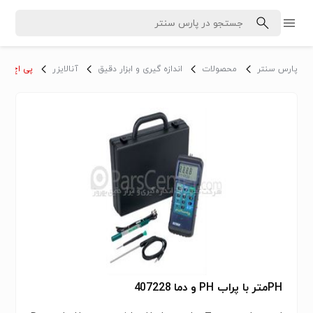
پارس سنتر
محصولات
اندازه گیری و ابزار دقیق
آنالایزر
پی اچ متر
PHمتر با پراب PH و دما 407228