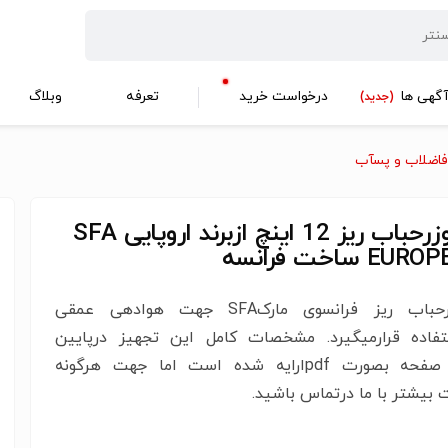
گهی ها
درخواست خرید
تعرفه
وبلاگ
(جدید)
اضلاب و پسآب
دیفیوزرحباب ریز 12 اینچ ازبرند اروپایی SFA
E ساخت فرانسه
دیفیوزرحباب ریز فرانسوی مارکSFA جهت هوادهی عمقی
تفاده قرارمیگیرد. مشخصات کامل این تجهیز درپایین
همین صفحه بصورت pdfارایه شده است اما جهت هرگونه
 بیشتر با ما درتماس باشید.