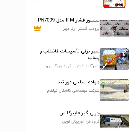
سنسور فشار IFM مدل PN7009
برودت گستر آرتا مهر
شیر برقی تأسیسات فاضلاب و
پساب
شیرآلات کنترلی گروه بازرگانی و
مهندسی برانوش
هواده سطحی دور تند
شرکت مهندسی کاشفان نیلفام
چربی گیر فایبرگلاس
گروه فن آوریهای نوین