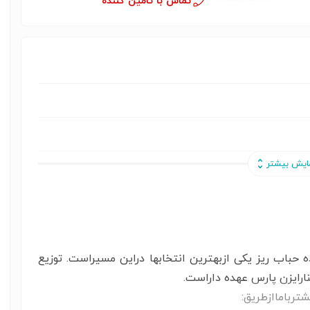
تماس با تامین کننده
ب ریز یکی ازبهترین انتخابها دراین مسیراست. توزیع
ارایزن پارس
عهده داراست.​​
ترباماازطریق: