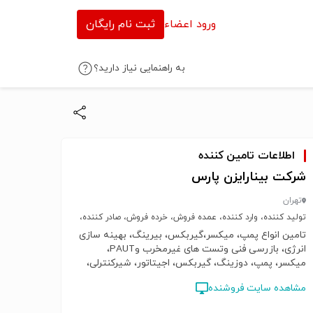
ورود اعضاء
ثبت نام رایگان
به راهنمایی نیاز دارید؟
اطلاعات تامین کننده
شرکت بینارایزن پارس
تهران
تولید کننده، وارد کننده، عمده فروش، خرده فروش، صادر کننده،
خدمات
تامین انواع پمپ، میکسر،‌گیربکس، بیرینگ، بهینه سازی
انرژی، بازرسی فنی وتست های غیرمخرب وPAUT،
میکسر، پمپ، دوزینگ، گیربکس، اجیتاتور، شیرکنترلی،
حذف بو، اسکروپمپ، دیفیوزر، هاضم، بیرینگ، مستغرق،
مشاهده سایت فروشنده
میکسرعمودی