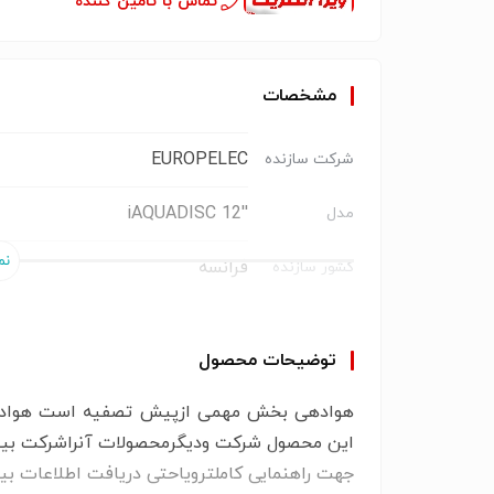
تماس با تامین کننده
مشخصات
EUROPELEC
شرکت سازنده
''iAQUADISC 12
مدل
فرانسه
کشور سازنده
۱تا۳ میلیمتر
اندازه حباب
توضیحات محصول
۳۲۰ میلیمتر
قطر
هوادهی بخش مهمی ازپیش تصفیه است هواده حبا
۲تا۱۰ مترمکعب درساعت
دبی
این محصول شرکت ودیگرمحصولات آنرا
شرکت بین
جهت راهنمایی کاملترویاحتی دریافت اطلاعات بیش
EPDM
جنس ممبرین