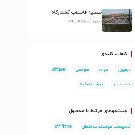
تصفیه فاضلاب کشتارگاه
زرین آب پایه ژرف
کلمات کلیدی
دیفیوزر
هواده
هوادهی
diffuser
 خردکن یا
آشغالگیرپله ای
لجن روب زنجیری
بلت فی
حباب ریز
پیش تصفیه
Macerator مدل
Step screen
یااویل اسکیمرAPI
r press
زپمپ
ازبرنداروپایی
CPI جهت
ندSEEPEX
Lackeby
واحدهای یوتیلیتی
ازکشورف
فاضلاب و
تصفیه فاضلاب و
تصفیه فاضلاب و
تصفیه ف
ن
ازکشورسوید
یاDAF
جستجوهای مرتبط با محصول
پسآب
پسآب
پسآب
تاسیسات هوشمند ساختمان
stf filtros