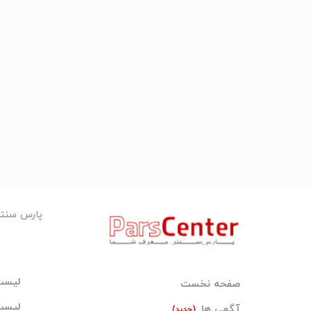
پارس سنت
لیست
صفحه نخست
لیست
آگهی ها
(جدید)