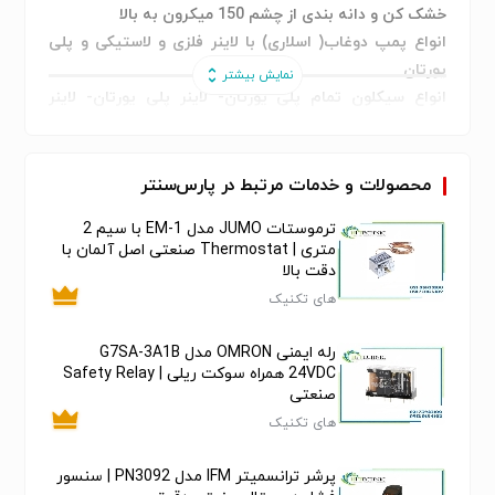
خشک کن و دانه بندی از چشم 150 میکرون به بالا
انواع پمپ دوغاب( اسلاری) با لاینر فلزی و لاستیکی و پلی
یورتان
انواع سیکلون تمام پلی یورتان- لاینر پلی یورتان- لاینر
لاستیکی
لاینینگ انواع فلنج،زانویی و لوله با مواد ضدسایش و
ضدخوردگی پلی یورتان
محصولات و خدمات مرتبط در پارس‌سنتر
پیگ پلی یورتان
ترموستات JUMO مدل EM-1 با سیم 2
چرخ پلی یورتان
متری | Thermostat صنعتی اصل آلمان با
دستگاه خشک کن
دقت بالا
توری سرند خشک کن
های تکنیک
پنل پلی­یورتان
پنل سرند
رله ایمنی OMRON مدل G7SA-3A1B
24VDC همراه سوکت ریلی | Safety Relay
سگمنت
صنعتی
سگمنت سرند
های تکنیک
مش سرند
مش پلی یورتان
پرشر ترانسمیتر IFM مدل PN3092 | سنسور
مش خشک کن