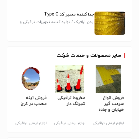
جدا کننده مسیر کد Type C
ایمن ترافیک / تولید کننده تجهیزات ترافیکی و
پارکینگی
سایر
محصولات
و
خدمات
شرکت
حدب
فروش انواع
مخروط ترافیکی
فروش آینه
خرید 
سرعت گیر
شبرنگ دار
محدب در کرج
پارکی
خیابان و جاده
یکی
لوازم ایمنی ترافیکی
لوازم ایمنی ترافیکی
لوازم ایمنی ترافیکی
لوازم 