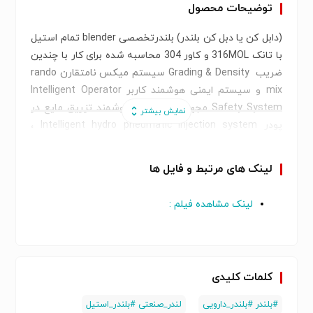
توضیحات محصول
(دابل کن یا دبل کن بلندر) بلندرتخصصی blender تمام استیل
با تانک 316MOL و کاور 304 محاسبه شده برای کار با چندین
ضریب Grading & Density سیستم میکس نامتقارن rando
mix و سیستم ایمنی هوشمند کاربر Intelligent Operator
Safety System مجهز به سیستم هوشمند تزریق مایع در
پودر Intelligent hydro pneumatic injection system ،
سیستم تخلیه سریع پنوماتیکی توربو لرزشی Vibration
discharge system ، سیستم ضد دمیکس Anti-demix
لینک های مرتبط و فایل ها
powder system سیستم میکس پالس لرزشی ، Accurate
mix vibration pulse system سیستم میکس پالس لرزشی
لینک مشاهده فیلم :
، Accurate mix vibration pulse system ، تجهیزات
جلوگیری از تجمع بار الکترواستاتیکی و چسبندگی در حین
میکس Equipment for electrostatic prevention of
podefr adhesleion-
کلمات کلیدی
p,todb[jfv
#بلندر #بلندر_دارویی
لندر_صنعتی #بلندر_استیل