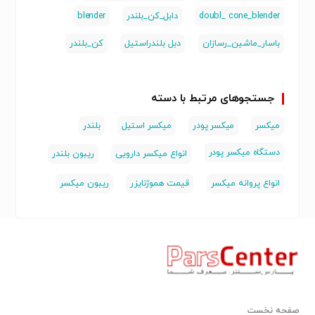
doubl_ cone_blender
دابل_کن_بلندر
blender
باسار_ماشین_رسازان
دبل بلندراستیل
کن_بلندر
جستجوهای مرتبط با دسته
میکسر
میکسر پودر
میکسر استیل
بلندر
دستگاه میکسر پودر
انواع میکسر دارویی
ریبون بلندر
انواع پروانه میکسر
قیمت هموژنایزر
ریبون میکسر
صفحه نخست