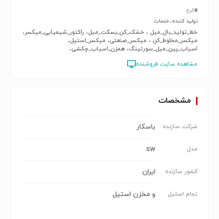
کرج
تولید کننده، خدمات
خط_تولید_بال_میل ، خشک_کن_بسکت_میل، راکتور_شیمیایی_میکسر،
میکسر_مخلوط_کن ، میکسر_صنعتی، میکسر_استیل،
اسیاب_پین_میل_سورتینگ، همزن_اسیاب_چکشی،
میکسر_ماشین_الات_اتوماتیک، دستگاه_الک_اتوماتیک،
مشاهده سایت فروشنده
ماشین_سازی_هاشمی_باسکار، بلندر، مشاور_قرارداد_صنعتی،
مشاوره_خرید_ماشین_آلات_صنعتی، باسکار_محسن_هاشمی،
شرکت_باسار_ماشین_سازان_نوین
مشخصات
باسکار
شرکت سازنده
sw
مدل
ایران
کشور سازنده
و مخزن استیل
تمام استیل