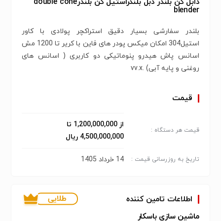
دابل کن بلندر دبل بلندراستیل کن بلندرdouble cone
blender
بلندر سفارشی بسیار دقیق استراکچر پولادی با کاور
استیل304 امکان میکس پودر های فاین با کریر تا 1200 مش
اسانس پاش هیدرو پنوماتیکی دو کاربری ( اسانس های
روغنی و پایه آبی) .vv.x
قیمت
از 1,200,000,000 تا
قیمت هر دستگاه :
4,500,000,000 ریال
14 خرداد 1405
تاریخ به روزرسانی قیمت :
اطلاعات تامین کننده
ماشین سازی باسکار