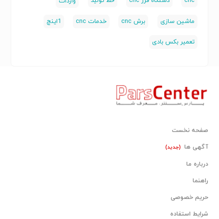
cnc
دستگاه فرز cnc
خط تولید
واردات
ماشین سازی
برش cnc
خدمات cnc
1اینچ
تعمیر بکس بادی
صفحه نخست
آگهی ها
(جدید)
درباره ما
راهنما
حریم خصوصی
شرایط استفاده