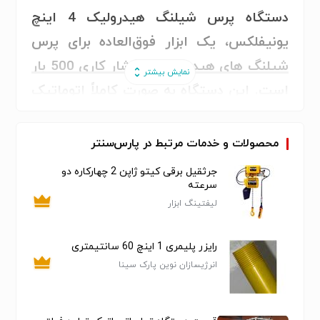
دستگاه پرس شیلنگ هیدرولیک 4 اینچ
یونیفلکس، یک ابزار فوق‌العاده برای پرس
شیلنگ های هیدرولیک با فشار کاری 500 بار
است. این دستگاه به صورت کاملاً اتوماتیک
و استاندارد طراحی شده و قابلیت پرس
شیلنگ های هیدرولیک از سایز 1/4 تا 4
محصولات و خدمات مرتبط در پارس‌سنتر
اینچ را داراست.
جرثقیل برقی کیتو ژاپن 2 چهارکاره دو
سرعته
ویژگی‌ها و مزایای دستگاه پرس شیلنگ
لیفتینگ ابزار
هیدرولیک 4 اینچ یونیفلکس:
1. **فول تاچ / آلارم پرس**: تکنولوژی
رایزر پلیمری 1 اینچ 60 سانتیمتری
پیشرفته برای دقت و کارایی بیشتر.
انرژیسازان نوین پارک سینا
2. **پرس کاملاً فابریک و اتومات**: عملکردی
راحت و بی‌دردسر برای کاربران.