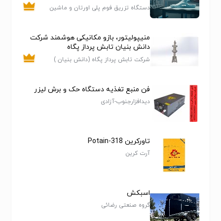
دستگاه تزریق فوم پلی اورتان و ماشین
الات تولید کفش پی یو
منیپولیتور، بازو مکانیکی هوشمند شرکت
دانش بنیان تابش پرداز پگاه
شرکت تابش پرداز پگاه (دانش بنیان )
فن منبع تغذیه دستگاه حک و برش لیزر
دیدافزارجنوب-آزادی
تاورکرین Potain-318
آرت کرین
اسبکش
گروه صنعتی رضائی