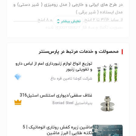
در طرح های ایرانی و خارجی ( مدل رومیزی ( شیر دستی) و
مدل ایستاده ( شیر برقی )
از سایز ۳/۱۶ تا ۲ اینچ ، ۳ اینچ ، ۴ اینچ و ۸ اینچ
بصورت تکفاز و سه فاز / تماما آبکاری شده
رنگ تمامی دستگاه ها استاتیک ( ضد ضربه)
فشاری کاری از 400 بار تا 550 بار
با بهره گیری از بهترین متریال مصرفی
محصولات و خدمات مرتبط در پارس‌سنتر
خدمات :
توزیع انواع لوازم زنبورداری اعم از لباس دارو
یکسال گارانتی حق تعویض کالا
و تقویتی زنبور
10 سال تامین قالب و قطعات
شرکت کوشا تامین قره داغ
خدمات پس از فروش مادام العمر
ارسال سریع و ایمن به کلیه نقاط ایران
غلاف سقفی/دیواری استنلس استیل316
اموزش حضوری و کاملا رایگان
بنیاداستیل Boniad Steel
( خریدی امن را با ما تجربه کنید)
ماشین زیره کفش روتاری اتوماتیک | 5
نکته طلایی | البرز ماشین