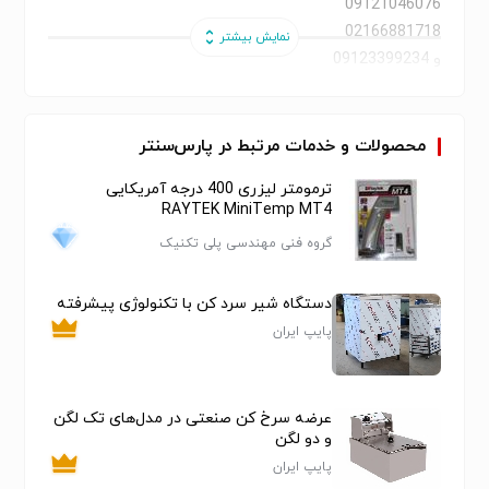
09121046076
02166881718
و 09123399234
یخچال فروشگاهی یخچال پرده هوا یخچال خوابیده پرده هوا
یخچال جزیره یخچال ایستاده پرده هوا یخچال بدون در یخچال
جلو باز یخچال خوابیده روباز یخچال پروتئین فروشی یخچال
محصولات و خدمات مرتبط در پارس‌سنتر
هایپرمارکتی
ترمومتر لیزری 400 درجه آمریکایی
تولیدی یخچال فروشگاهی
RAYTEK MiniTemp MT4
فریزر خوابیده
گروه فنی مهندسی پلی تکنیک
قیمت یخچال فروشگاهی
فروشنده یخچال بدون در
دستگاه شیر سرد کن با تکنولوژی پیشرفته
تولیدی یخچال پرده هوا
یخچال جزیره ارزان قیمت
پایپ ایران
یخچال سوپرمارکت
تاپینگ بستنی
یخچال میوه
عرضه سرخ کن صنعتی در مدل‌های تک لگن
و دو لگن
تاپینگ فالوده
پایپ ایران
یخچال ترشی