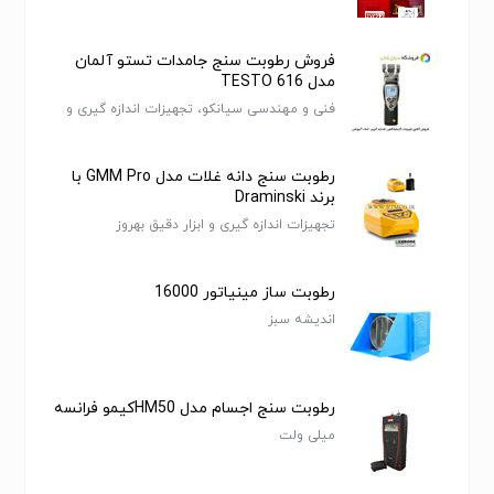
سنج را می توان برای اندازه گیری بیشتر انواع بنایی، گچ،
چوب، بتن، سیمان، مسکن و کانکس استفاده کرد. این ابزار
فروش رطوبت سنج جامدات تستو آلمان
عالی برای صاحبان خانه، سازندگان، نجاران و باغبانان برای
مدل TESTO 616
شناسایی مشکلات نشتی و نشتی است. توجه: مواد فلزی و
فنی و مهندسی سیانکو، تجهیزات اندازه گیری و
سطوح ناهموار را نمی توان اندازه گیری کرد.
ابزار دقیق
رطوبت سنج دانه غلات مدل GMM Pro با
برند Draminski
تجهیزات اندازه گیری و ابزار دقیق بهروز
رطوبت ساز مینیاتور 16000
اندیشه سبز
رطوبت سنج اجسام مدل HM50کیمو فرانسه
میلی ولت