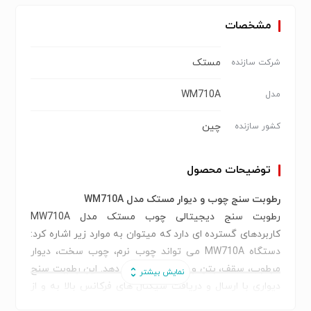
مشخصات
مستک
شرکت سازنده
WM710A
مدل
چین
کشور سازنده
توضیحات محصول
رطوبت سنج چوب و دیوار مستک مدل WM710A
رطوبت سنج دیجیتالی چوب مستک مدل MW710A
کاربردهای گسترده ای دارد که میتوان به موارد زیر اشاره کرد:
دستگاه MW710A می تواند چوب نرم، چوب سخت، دیوار
مرطوب، سقف، بتن و غیره را تشخیص دهد. این رطوبت سنج
دیواری با ارسال و دریافت سیگنال های فرکانس بالا به و از
مواد اندازه گیری از طریق یک پروب کروی، رطوبت را به روشی