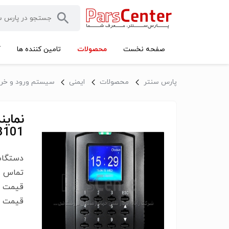
محصولات
صفحه نخست
تامین کننده ها
آ
پارس سنتر
محصولات
ایمنی
سیستم ورود و خر
8101
دستگاه
قیمت س
قیمت د