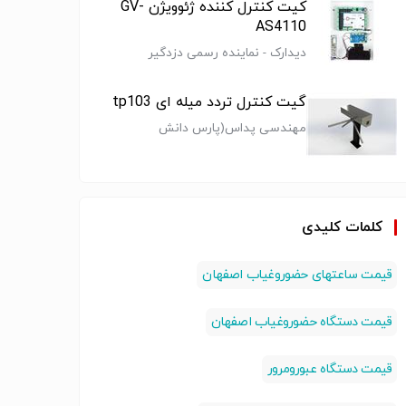
کیت کنترل کننده ژئوویژن GV-
AS4110
دیدارک - نماینده رسمی دزدگیر
پارادوکس و نماینده انحصاری دوربین
تحت شبکه ژئوویژن
گیت کنترل تردد میله ای tp103
مهندسی پداس(پارس دانش
الکترونیک سها)(دانش بنیان) تولید
دگی دستگاه
نمایندگی دستگاه
نمایندگی دستگاه
(دستگا
کننده گیتهای کنترل تردد
و غیاب
حضور و غیاب
حضور و غیاب
غیاب 
تایگرT-38304
تایگرT-28761
چهره د
(دستگا
 حضور و
سیستم حضور و
سیستم حضور و
سیستم 
کلمات کلیدی
تردد در
غیاب
غیاب
غیاب
قیمت ساعتهای حضوروغیاب اصفهان
قیمت دستگاه حضوروغیاب اصفهان
قیمت دستگاه عبورومرور