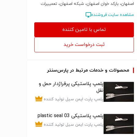
اصفهان، بارکد خوان اصفهان، شبکه اصفهان، تعمییرات
چاپگرلیزری HPاصفهان، تعمییرات چاپگر سوزنی اصفهان،
مشاهده سایت فروشنده
تعمییرات چاپگرحراتی اصفهان، تعمییرات لپ تاپ
اصفهان، فروش قطعات شبکه اصفهان، فروش قطعات
کامپیوتر اصفهان، قیمت شارژکارتریج اصفهان،
تماس با تامین کننده
شارژکارتریج لیزری اصفهان، فروش acsses contorolدر
اصفهان، قیمت صندوقهای فروشگاهی اصفهان
ثبت درخواست خرید
محصولات و خدمات مرتبط در پارس‌سنتر
پلمپ پلاستیکی پرفراژدار حمل و
نقل
پلمپ پارت ایمن سیل تولید کننده
انواع پلمپ و هولوگرام (لیبل)
امنیتی
پلمپ پلاستیکی plastic seal 03
پلمپ پارت ایمن سیل تولید کننده
انواع پلمپ و هولوگرام (لیبل)
امنیتی