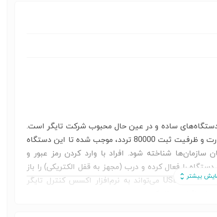
 دسترسی مدل T-18101، یکی از دستگاه‌های ساده و در عین حال محبوب شرکت تایگر است.
کارت‌خوان بدون تماس با ظرفیت ثبت 30000 کارت و ظرفیت ثبت 80000 تردد، موجب شده تا این دستگاه
 سازمان‌ها شناخته شود. افراد با وارد کردن رمز عبور و
دستگاه را فعال کرده و درب (مجهز به قفل الکتریکی) را باز
کنند. این دستگاه با استفاده از پورت LAN و فلش داریو USB می‌تواند به نرم‌افزار اکسس کنترل تایگر
نرم‌افزار منتقل کند.
تگاه حضوروغیاب اصفهان , قیمت دستگاه عبورومرور ,