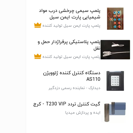
پلمپ سیمی چرخشی درب مواد
شیمیایی پارت ایمن سیل
پلمپ پارت ایمن سیل تولید کننده
انواع پلمپ و هولوگرام (لیبل)
امنیتی
پلمپ پلاستیکی پرفراژدار حمل و
نقل
پلمپ پارت ایمن سیل تولید کننده
انواع پلمپ و هولوگرام (لیبل)
امنیتی
دستگاه کنترل کننده ژئوویژن
AS110
دیدارک - نماینده رسمی دزدگیر
پارادوکس و نماینده انحصاری دوربین
تحت شبکه ژئوویژن
گیت کنترل تردد T230 VIP - کرج
ایده و پردازش میدیا