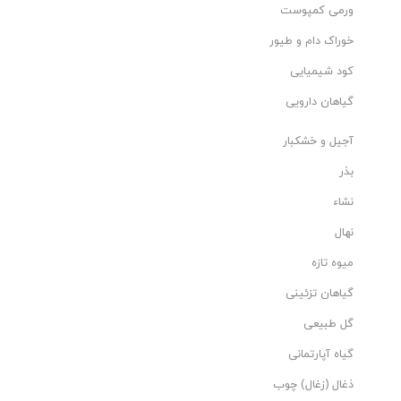
ورمی کمپوست
خوراک دام و طیور
کود شیمیایی
گیاهان دارویی
آجیل و خشکبار
بذر
نشاء
نهال
میوه تازه
گیاهان تزئینی
گل طبیعی
گیاه آپارتمانی
ذغال (زغال) چوب