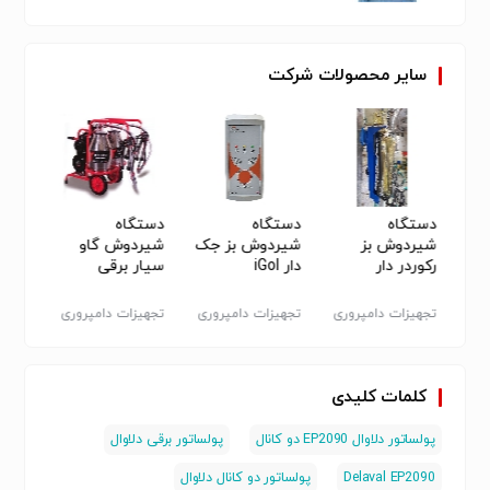
سایر
محصولات
شرکت
وش
دستگاه
دستگاه
دستگاه
دستگ
شیردوش بز
شیردوش بز جک
شیردوش گاو
بز سی
حدی
رکوردر دار
دار iGol
سیار برقی
ملاست
ملاستی دو
واحدی
واحدی
ری
تجهیزات دامپروری
تجهیزات دامپروری
تجهیزات دامپروری
تجهیزا
کلمات کلیدی
پولساتور دلاوال EP2090 دو کانال
پولساتور برقی دلاوال
Delaval EP2090
پولساتور دو کانال دلاوال