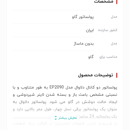
مشخصات
پولساتور گاو
مدل
ایران
کشور سازنده
بدون ماساژ
مدل
گاو
مناسب برای
توضیحات محصول
پولساتور دو کانال دلاوال مدل EP2090 به طور متناوب و با
نسبتی مشخص باعث باز و بسته شدن لاینر شیردوشی و
ایجاد حالت دوشش در گاو می شود. پولساتور دلاوال به
عنوان یک پولساتور برقی نسل چهار، طول عمر بالایی دارد و
یک پولساتور 24 ساعت کار می باشد.
با فرسوده شدن قطعات لاستیکی و کارکرد زیاد قطعات