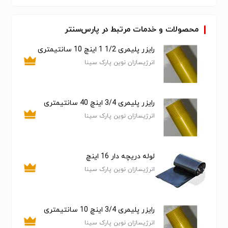
مکانیکی مانند بوبین و مغزی پولساتور برقی دلاوال، ضربان
ها نامنظم می شوند و زمان دوشش افزایش می یابد. ورود
شیر و خاک به داخل بوبین پولساتور برقی و عدم سرویس
محصولات و خدمات مرتبط در پارس‌سنتر
دوره ای، سبب کندی عملکرد پولساتور گاودوش دلاوال و گاه
رایزر پلیمری 1/2 1 اینچ 10 سانتیمتری
متوقف شدن آن خواهد شد.
انرژیسازان نوین پارک سینا
در این حالت می بایست قطعات فرسوده پولساتور برقی
تعویض گردند. عدم اجرای سرویس دوره ای منظم منجر به
بروز ورم پستان و مشکلات پستانی در گاو خواهد شد.
رایزر پلیمری 3/4 اینچ 40 سانتیمتری
انرژیسازان نوین پارک سینا
لوله دریچه دار 16 اینچ
انرژیسازان نوین پارک سینا
رایزر پلیمری 3/4 اینچ 10 سانتیمتری
انرژیسازان نوین پارک سینا