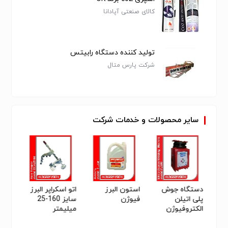
کالای صنعتی آپادانا
تولید کننده دستگاه رابیتس
شرکت پارس متال
سایر
محصولات
و
خدمات
شرکت
ان
دستگاه جوش
استون البرز
اتو اسکراپر البرز
دستگ
پلی اتیلن
فیوژن
سایز 160-25
الکترو
الکتروفیوژن
میلیمتر
مدل pj2100
(عصایی)