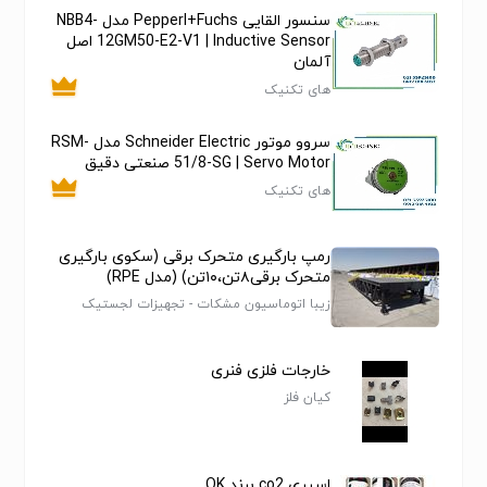
سنسور القایی Pepperl+Fuchs مدل NBB4-
12GM50-E2-V1 | Inductive Sensor اصل
آلمان
های تکنیک
سروو موتور Schneider Electric مدل RSM-
51/8-SG | Servo Motor صنعتی دقیق
های تکنیک
رمپ بارگیری متحرک برقی (سکوی بارگیری
متحرک برقی۸تن،۱۰تن) (مدل RPE)
زیبا اتوماسیون مشکات - تجهیزات لجستیک
بارگیری و تخلیه ELEDOCK
خارجات فلزی فنری
کیان فلز
اسپری co2 برند OK