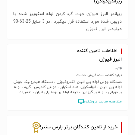
ریراندر(گردکن)
ریراندر البرز فیوژن جهت گرد کردن لوله اسکوییز شده یا
دوپهن شده مورد استفاده قرار میگیرد . در 3 سایز 25-63-90
میلیمتر البرز فیوژن..
اطلاعات تامین کننده
البرز فیوژن
کرج
تولید کننده، عمده فروش، خدمات
دستگاه جوش لوله پلی اتیلن الکتروفیوژن ، دستگاه هیدرولیک جوش
لوله پلی اتیلن ، اتواسکراپر، هند اسکراپر ، مولتی کلمپس - گیره ، لوله
بر دورانی ، لوله بر گیوتین ، تیغه لوله بر لوله پلی اتیلن ، تعمیرات
دستگاه جوش الکتروفیوژن و بات فیوژن ، قلم بارکدخوان ، اسکویزر
مشاهده سایت فروشنده
خرید از تامین کنندگان برتر پارس سنتر!