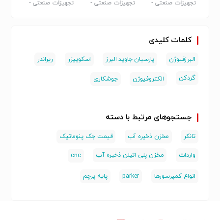
-
تجهیزات صنعتی -
تجهیزات صنعتی -
تجهیزات صنعتی -
تجهیزا
سایر
سایر
سایر
سایر
کلمات کلیدی
البرزفیوژن
پارسیان جاوید البرز
اسکوییزر
ریراندر
گردکن
الکتروفیوژن
جوشکاری
جستجوهای مرتبط با دسته
تانکر
مخزن ذخیره آب
قیمت جک پنوماتیک
واردات
مخزن پلی اتیلن ذخیره آب
cnc
انواع کمپرسورها
parker
پایه پرچم