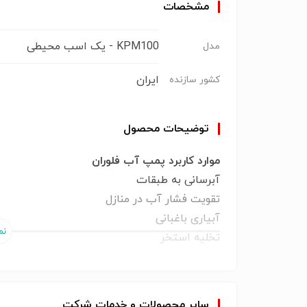
مشخصات
KPM100 - یک اسب محیطی
مدل
ایران
کشور سازنده
توضیحات محصول
موارد کاربرد پمپ آب فلوران
آبرسانی به طبقات
تقویت فشار آب در منازل
آبیاری باغبانی
تخلیه استخر
استفاده در مراکز درمانی
آبیاری ویلاها و سوئیت‌های تفریح
ی
قیمت مناسب و مقرون به صرفه
سایر
محصولات
و
خدمات
شرکت