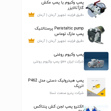
پمپ وکیوم یا پمپ مکش
گازآنالایزر
دقیق فرایند تجهیز آرمان ( آرمان
کنترل)
Peristaltic pump پرستالتیک
پمپ مارک توماس
دقیق فرایند تجهیز آرمان ( آرمان
کنترل)
پمپ وکیوم روغنی
شرکت ایران gev پمپ وکیوم روغنی
پمپ هیدرولیک دستی مدل P462
انرپک
شرکت پترو صنعت تسلا
الکترو پمپ لجن کش پنتاکس