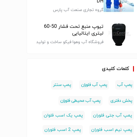
DH
گروه تجاری صنعت آب پارس
تیوپ منبع تحت فشار 50-60
لیتری ایتالیایی
فروشگاه آب وهوا فیکو ساخت و تولید
منبع 100لیتری
منبع 40لیتری
پمپ ابارا 1 اسب
پمپ دو 
چیلر ،فن کویل،داکت اسپلیت و مرکز
درجه دار وال
بدون پایه وال
بشقابی ( EBARA )
اب
پخش انواع پمپ آب و تصفیه آب در
تا150 لیتری منبع
تا150 لیتری منبع
ساخت ایتالیا مدل
استان البرز
مپ سنتر
آب , پمپ سنتر
CMA 1.00 M/B
ساخت ای
پمپ
پمپ
پمپ
کلمات کلیدی
(پمپ سنتر)
3.00 T
(پمپ س
پمپ آب
پمپ آب فلوران
پمپ سنتر
پخش دفتری
پمپ آب محیطی فلوران
پمپ آب جتی فلوران
پمپ یک اسب فلوان
پمپ نیم اسب فلوران
پمپ 2 اسب فلوران