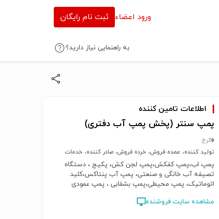
ورود اعضاء
ثبت نام رایگان
به راهنمایی نیاز دارید؟
اطلاعات تامین کننده
پمپ سنتر (پخش پمپ آب دفتری)
کرج
تولید کننده، عمده فروش، خرده فروش، صادر کننده، خدمات
پمپ اب،پمپ کفکش،پمپ لجن کش، پکیج ، دستگاه
تصیفه آب خانگی و صنعتی، پمپ آب پنتاکس،کلید
اتوماتیک، پمپ محیطی،پمپ بشقابی ، پمپ عمودی
طبقاتی،پمپ سیر کولاتور، کولر گازی، کولر گازی
مشاهده سایت فروشنده
اسپیلت،پکیج شوفاژ دیواری،رادیاتور پانلی، لوازم جانبی
پمپ