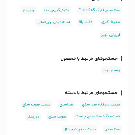
صدا سنج فلوک 945 Fluke
اندازه_گیری_صدا
نویز_متر
محیط_کاری
دقت_بالا
استاندارد_بین_المللی
ارزیابی_نویز
جستجوهای مرتبط با محصول
بوستر ترمز
جستجوهای مرتبط با دسته
قیمت دستگاه صدا سنج
صداسنج
قیمت صوت سنج
نام دستگاه صدا سنج چىست
صوت سنج
دوزیمتر
صدا سنج
صوت سنج دیجیتال