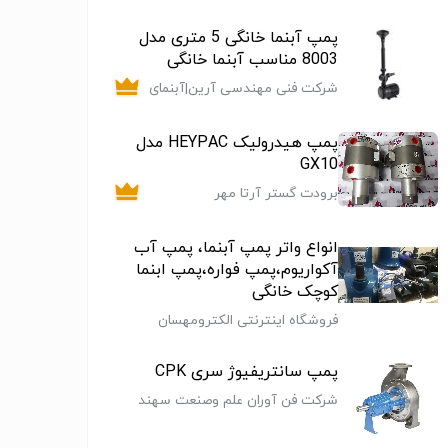
پمپ آبنما خانگی 5 متری مدل
8003 مناسب آبنما خانگی
شرکت فنی مهندسی آرین|آبنمای
موزیکال|ابنما هارمونیک|پرده آب
نوشتاری|آبنمای دکوراتیو خانگی|
پمپ هیدرولیک HEYPAC مدل
نازل آبنما
GX10
برودت گستر آرتا مهر
انواع واتر پمپ آبنما، پمپ آب
آکواریوم،پمپ فواره،پمپ ابنما
کوچک خانگی
فروشگاه اینترنتی الکترومهسان
پمپ سانتریفیوژ سری CPK
شرکت فن آوران علم وصنعت سهند