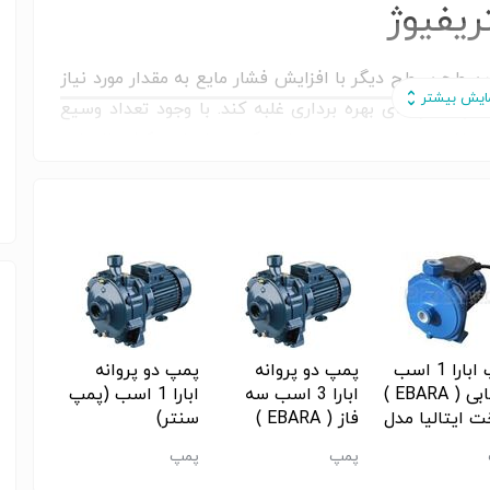
ریفیوژ
سطح بسطح دیگر با افزایش فشار مایع به مقدار مورد نیاز
 و فشار های بهره برداری غلبه کند. با وجود تعداد وسیع
مپ های مورد استفاده در صنعت، پمپ های یک مرحله ای مکش انتهایی
نه، در داخل محفظه (پوسته) حلزونی حرکت میدهد. مایع از
، یعنی جایی که بوسیله پره های پروانه حمل میشود.
ب راد پمپ
 آب , کفکش , پخش عمده)
پمپ ابارا 1 اسب
پمپ دو پروانه
پمپ دو پروانه
بشقابی ( EBARA )
ابارا 3 اسب سه
ابارا 1 اسب (پمپ
 ایتالیا مدل
فاز ( EBARA )
سنتر)
CMA 1.00 
ساخت ایتالیا مدل
آب ,پ
پمپ
پمپ
پمپ
 سنتر)
CDA 3.00 T