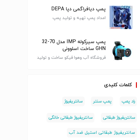
پمپ دیافراگمی دپا DEPA
امداد پمپ تهیه و تولید پمپ
دیافراگمی
پمپ سیرکوله IMP مدل 70-32
GHN ساخت اسلوونی
فروشگاه آب وهوا فیکو ساخت و تولید
چیلر ،فن کویل،داکت اسپلیت و مرکز
پخش انواع پمپ آب و تصفیه آب در
استان البرز
کلمات کلیدی
راد پمپ
پمپ سنتر
سانتریفیوژ
منبع 100لیتری
منبع 40لیتری
پمپ ابارا 1 اسب
پمپ دو 
درجه دار وال
بدون پایه وال
بشقابی ( EBARA )
اب
سانتریفیوژ طبقاتی
سانتریفیوژ طبقاتی خانگی
تا150 لیتری منبع
تا150 لیتری منبع
ساخت ایتالیا مدل
مپ سنتر
آب , پمپ سنتر
CMA 1.00 M/B
ساخت ای
پمپ
پمپ
پمپ
سانتریفیوژ طبقاتی استیل ضد آب
(پمپ سنتر)
3.00 T