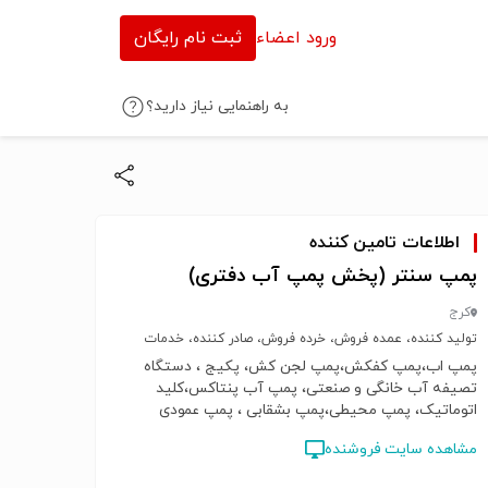
ورود اعضاء
ثبت نام رایگان
به راهنمایی نیاز دارید؟
اطلاعات تامین کننده
پمپ سنتر (پخش پمپ آب دفتری)
کرج
تولید کننده، عمده فروش، خرده فروش، صادر کننده، خدمات
پمپ اب،پمپ کفکش،پمپ لجن کش، پکیج ، دستگاه
تصیفه آب خانگی و صنعتی، پمپ آب پنتاکس،کلید
اتوماتیک، پمپ محیطی،پمپ بشقابی ، پمپ عمودی
طبقاتی،پمپ سیر کولاتور، کولر گازی، کولر گازی
مشاهده سایت فروشنده
اسپیلت،پکیج شوفاژ دیواری،رادیاتور پانلی، لوازم جانبی
پمپ