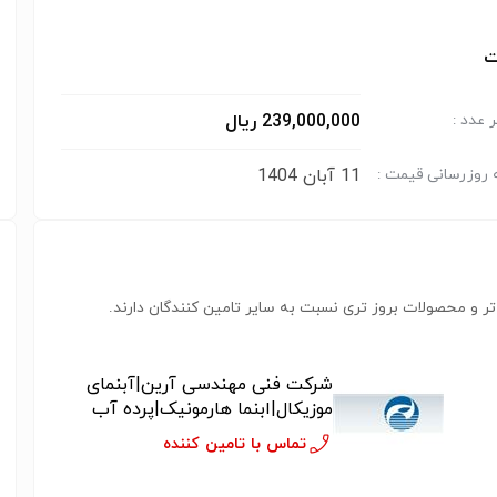
ت
239,000,000 ریال
 عدد :
11 آبان 1404
 روزرسانی قیمت :
ر و محصولات بروز تری نسبت به سایر تامین کنندگان دارند.
شرکت فنی مهندسی آرین|آبنمای
موزیکال|ابنما هارمونیک|پرده آب
نوشتاری|آبنمای دکوراتیو خانگی|نازل
تماس با تامین کننده
آبنما